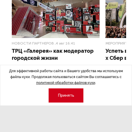
НОВОСТИ ПАРТНЕРОВ
,4 авг 16:41
МЕРОПРИЯТИ
ТРЦ «Галерея» как модератор
Успеть вс
городской жизни
x Сбер в 
ле
Трансформация торговых центров в условиях
Полный гид по
Для эффективной работы сайта и Вашего удобства мы используем
конкуренции с маркетплейсами.
файлы куки. Продолжая пользоваться сайтом Вы соглашаетесь с
а.
политикой обработки файлов куки
.
Принять
Экономика
Стиль жизни