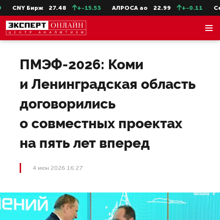
CNY Бирж
27.48
+-15.53
АЛРОСА ао
22.99
+-0.11
СевС
ПМЭФ-2026: Коми
и Ленинградская область
договорились
о совместных проектах
на пять лет вперед
4 июн 2026 16:27