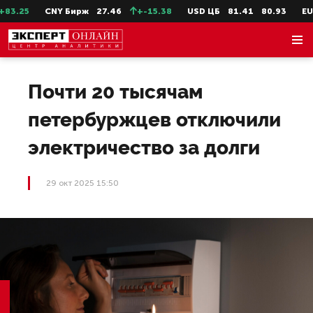
.25
CNY Бирж
27.46
+-15.38
USD ЦБ
81.41
80.93
EUR Ц
Почти 20 тысячам
петербуржцев отключили
электричество за долги
29 окт 2025 15:50