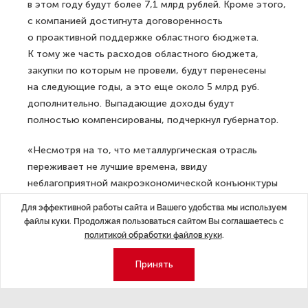
в этом году будут более 7,1 млрд рублей. Кроме этого,
с компанией достигнута договоренность
о проактивной поддержке областного бюджета.
К тому же часть расходов областного бюджета,
закупки по которым не провели, будут перенесены
на следующие годы, а это еще около 5 млрд руб.
дополнительно. Выпадающие доходы будут
полностью компенсированы, подчеркнул губернатор.
«Несмотря на то, что металлургическая отрасль
переживает не лучшие времена, ввиду
неблагоприятной макроэкономической конъюнктуры
и низких цен на мировом рынке металлопродукции,
Для эффективной работы сайта и Вашего удобства мы используем
мы, жители Вологодской области, желаем компании
файлы куки. Продолжая пользоваться сайтом Вы соглашаетесь с
„Северсталь“ скорейшего поправления своего
политикой обработки файлов куки
.
материального положения и благодарим
Принять
за совместное с правительством региона
и администрацией муниципалитета участие
в благоустройстве города Череповца, имея в виду