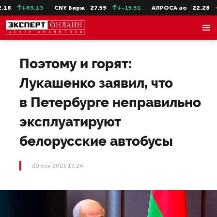
8
+83.13
CNY Бирж
27.59
+-15.51
АЛРОСА ао
22.28
-
Поэтому и горят:
Лукашенко заявил, что
в Петербурге неправильно
эксплуатируют
белорусские автобусы
20 сен 2023 13:24