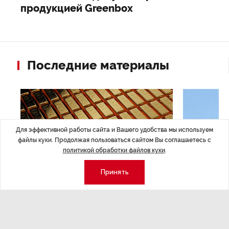
продукцией Greenbox
Последние материалы
Для эффективной работы сайта и Вашего удобства мы используем
файлы куки. Продолжая пользоваться сайтом Вы соглашаетесь с
политикой обработки файлов куки
.
Принять
ЭКОНОМИКА
,Вчера 14:44
ОБЩЕСТВО
,В
Курс на растущую
Картина н
волатильность?
августа