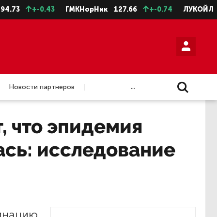
73
+-0.43
ГМКНорНик
127.66
+-0.74
ЛУКОЙЛ
458
...
Новости партнеров
, что эпидемия
ась: исследование
инацию