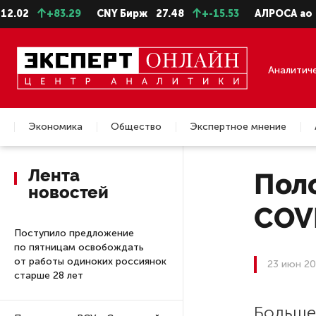
02
+83.29
CNY Бирж
27.48
+-15.53
АЛРОСА ао
22.
Аналитич
Экономика
Общество
Экспертное мнение
Недвижимость
Лента
Поло
новостей
COVI
Поступило предложение
по пятницам освобождать
от работы одиноких россиянок
23 июн 20
старше 28 лет
Больше