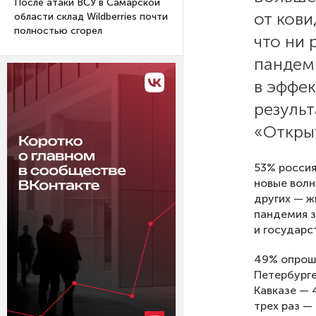
После атаки ВСУ в Самарской
от ков
области склад Wildberries почти
полностью сгорел
что ни 
пандем
в эффек
резуль
«Открыт
53% россия
новые волн
других — ж
пандемия з
и государс
49% опроше
Петербурге
Кавказе — 
трех раз —