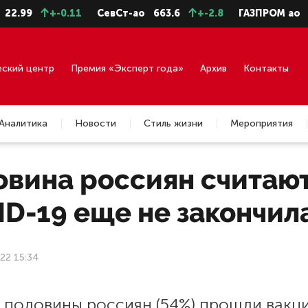
99
+-0.11
СевСт-ао
663.6
+-2.8
ГАЗПРОМ ао
94.
еский центр
Премия «Эксперт года»
Архив
Контакты
Аналитика
Новости
Стиль жизни
Мероприятия
вина россиян считают
D-19 еще не закончил
22 15:34
 половины россиян (54%) прошли вакц