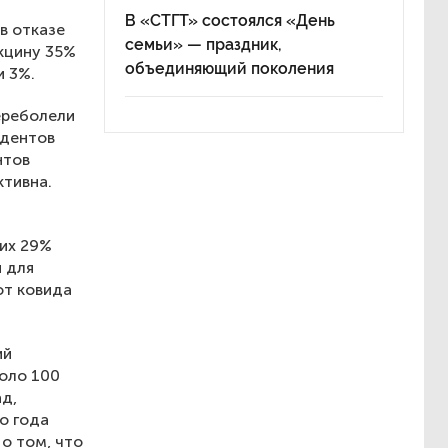
В «СТГТ» состоялся «День
в отказе
семьи» — праздник,
акцину 35%
объединяющий поколения
и 3%.
ереболели
ндентов
нтов
ктивна.
них 29%
 для
от ковида
ий
оло 100
ад,
о года
о том, что