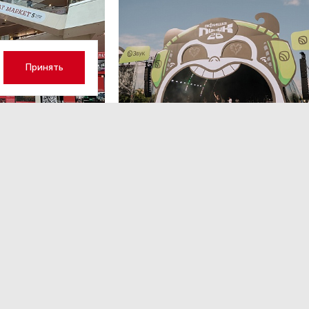
Принять
вг 16:41
МЕРОПРИЯТИЯ
,4 авг 14:35
к модератор
Успеть все на Пикнике Афиши
x Сбер в Санкт-Петербурге
нтров в условиях
Полный гид по всем активностям фестиваля.
ами.