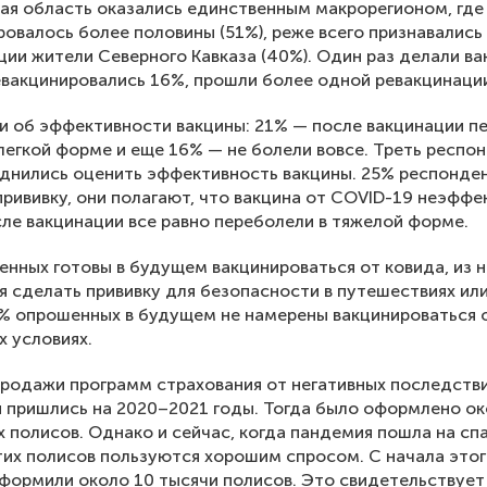
ая область оказались единственным макрорегионом, где
ровалось более половины (51%), реже всего признавались 
ции жители Северного Кавказа (40%). Один раз делали в
евакцинировались 16%, прошли более одной ревакцинаци
и об эффективности вакцины: 21% — после вакцинации п
легкой форме и еще 16% — не болели вовсе. Треть респо
уднились оценить эффективность вакцины. 25% респонде
прививку, они полагают, что вакцина от COVID-19 неэффе
ле вакцинации все равно переболели в тяжелой форме.
нных готовы в будущем вакцинироваться от ковида, из 
 сделать прививку для безопасности в путешествиях или
% опрошенных в будущем не намерены вакцинироваться 
х условиях.
родажи программ страхования от негативных последств
 пришлись на 2020–2021 годы. Тогда было оформлено ок
х полисов. Однако и сейчас, когда пандемия пошла на сп
их полисов пользуются хорошим спросом. С начала этог
формили около 10 тысячи полисов. Это свидетельствует 