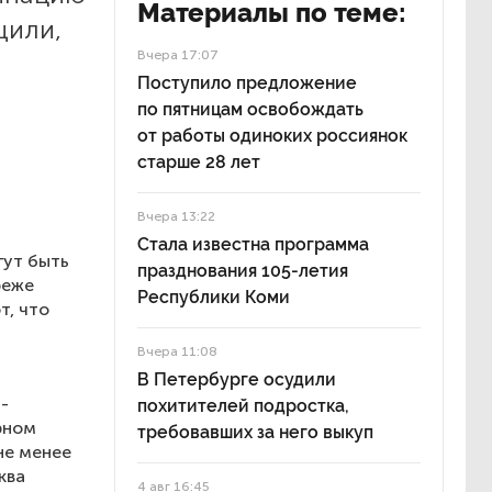
Материалы по теме:
щили,
Вчера 17:07
Поступило предложение
по пятницам освобождать
от работы одиноких россиянок
старше 28 лет
Вчера 13:22
Стала известна программа
гут быть
празднования 105-летия
реже
Республики Коми
т, что
Вчера 11:08
В Петербурге осудили
-
похитителей подростка,
рном
требовавших за него выкуп
не менее
ква
4 авг 16:45