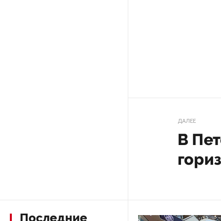
Качество дорог Петербурга
и Ленобласти оценили
эксперты
ПМГФ в 2026 году не будет
Стало известно о ритуальном
«железном правиле»
ДАЛЕЕ
в администрации Петербурга
В Пет
В мурманских поликлиниках
гори
решили проблему очередей
к узким специалистам
Гостям и участникам «Окна
в Европу» покажут черновики
Последние