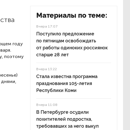
Материалы по теме:
ства
Вчера 17:07
Поступило предложение
по пятницам освобождать
ующем году
от работы одиноких россиянок
варя.
старше 28 лет
у, поэтому
Вчера 13:22
ресенье)
Стала известна программа
 днями,
празднования 105-летия
Республики Коми
Вчера 11:08
В Петербурге осудили
похитителей подростка,
требовавших за него выкуп