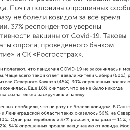
ида. Почти половина опрошенных сооб
разу не болели ковидом за всё время
ии. 37% респондентов уверены
тивности вакцины от Covid-19. Таковы
таты опроса, проведенного банком
ие» и СК «Росгосстрах».
н полагают, что пандемия COVID-19 не закончилась и мо
ы. Чаще всего такой ответ давали жители Сибири (60%), 
ители Северного Кавказа (45%). 30% опрошенных полагаю
акончилась. Еще 16% считают, что ее не было никогда
тва сознательно раскручивали панику.
нных сообщили, что ни разу не болели ковидом. В Санкт
 и Ленинградской области таких оказалось 56%, на Севе
40%. Один раз переболели 37% россиян, два раза — 11%, 
 2%. 54% опрошенных прошли вакцинацию от ковида. Мос