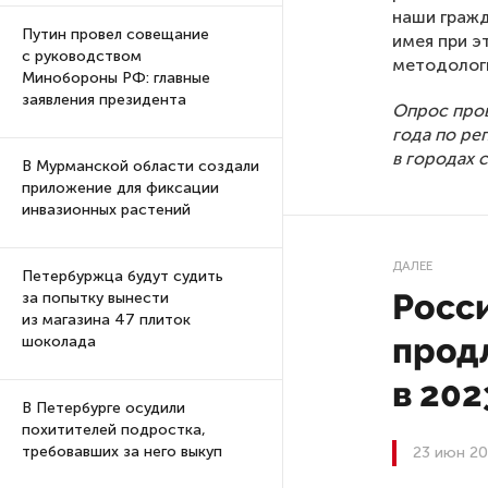
наши гражд
Путин провел совещание
имея при э
с руководством
методологи
Минобороны РФ: главные
заявления президента
Опрос пров
года по ре
в городах 
В Мурманской области создали
приложение для фиксации
инвазионных растений
ДАЛЕЕ
Петербуржца будут судить
Росс
за попытку вынести
из магазина 47 плиток
прод
шоколада
в 202
В Петербурге осудили
похитителей подростка,
требовавших за него выкуп
23 июн 20