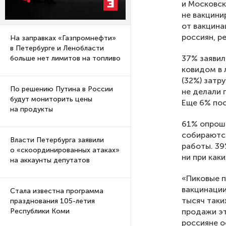
и Московск
не вакцини
от вакцина
россиян, р
На заправках «Газпромнефти»
в Петербурге и Ленобласти
37% заявил
больше нет лимитов на топливо
ковидом в 
(32%) затр
По решению Путина в России
не делали 
будут мониторить цены
Еще 6% пос
на продукты
61% опроше
собираются
Власти Петербурга заявили
работы. 39
о «скоординированных атаках»
ни при каки
на аккаунты депутатов
«Пиковые п
вакцинации
Стала известна программа
тысяч таки
празднования 105-летия
продажи эт
Республики Коми
россияне о