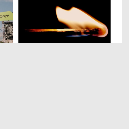
АНАЛИТИКА
,3 авг 16:19
«Пятая трудовая четверть»
в пожарном режиме
Если судить по количеству произошедших в июле
событий, то деловой сезон не закончился
и традиционная летняя передышка не наступила.