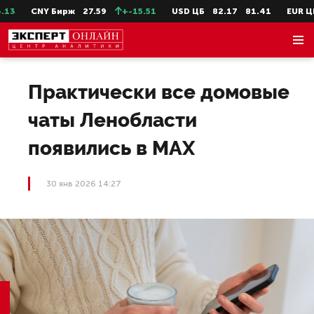
3
CNY Бирж
27.59
+-15.51
USD ЦБ
82.17
81.41
EUR ЦБ
Практически все домовые
чаты Ленобласти
появились в MAX
30 янв 2026 14:27