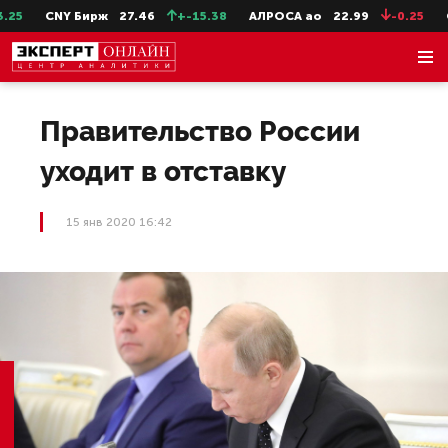
5
CNY Бирж
27.46
+-15.38
АЛРОСА ао
22.99
-0.25
Сев
Правительство России
уходит в отставку
15 янв 2020 16:42