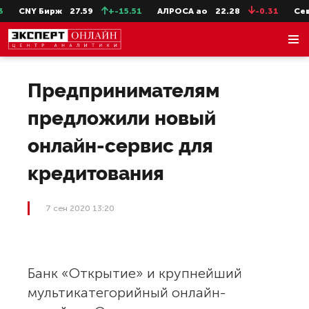
CNY Бирж
27.59
+-15.51
АЛРОСА ао
22.28
-0.31
СевС
Предпринимателям
предложили новый
онлайн-сервис для
кредитования
7 сен 2020 13:20
Банк «Открытие» и крупнейший
мультикатегорийный онлайн-