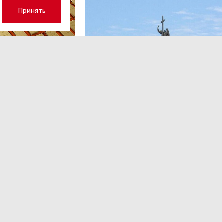
Принять
ОБЩЕСТВО
,13:17
 волатильность?
Картина недели: 31 июля — 7
августа
 наращивает покупку
Рассказываем о главных событиях в России и 
которые произошли с 31 июля по 7 августа — о
теракта в Москве до одобрения строительств
комплекса «Лахта Центр 2».