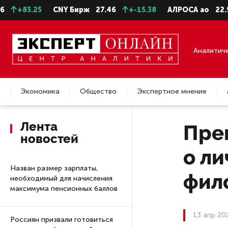
3.25
CNY Бирж
27.46
+-15.38
АЛРОСА ао
22.99
-0
Аналитич
Экономика
Общество
Экспертное мнение
Недвижимость
Лента
Пре
новостей
о ли
Назван размер зарплаты,
фил
необходимый для начисления
максимума пенсионных баллов
13 апр 20
Россиян призвали готовиться