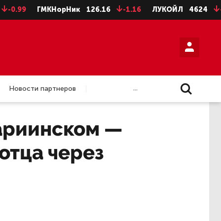
ГМКНорНик
126.16
-1.16
ЛУКОЙЛ
4624
-8
НЛ
...
Новости партнеров
ариинском —
отца через