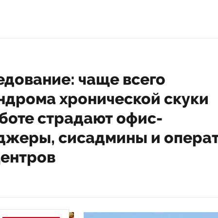
едование: чаще всего
индрома хронической скуки
боте страдают офис-
джеры, сисадмины и опера
центров