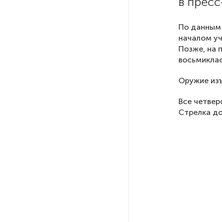
в прес
РГПУ им. А. И. Герцена начнет
По данным 
новые образовательные
началом уч
проекты с китайскими вузами
Позже, на 
восьмиклас
В Петербурге поймали
Оружие изъ
молодого администратора
колл-центра мошенников
Все четвер
Стрелка до
Петербургские метростроевцы
оценили идею строительства
лифта на станции
«Театральная»
Поступило предложение
по пятницам освобождать
от работы одиноких россиянок
старше 28 лет