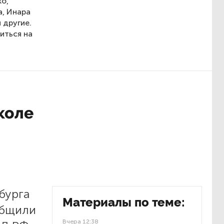
ко,
а, Инара
 другие.
иться на
коле
бурга
Материалы по теме:
общили
Вчера 12:38