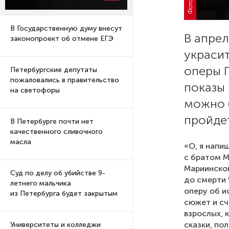
В Государственную думу внесут
В апре
законопроект об отмене ЕГЭ
украси
оперы 
Петербургские депутаты
пожаловались в правительство
показы 
на светофоры
можно б
пройдет
В Петербурге почти нет
качественного сливочного
масла
«О, я напи
с братом М
Мариинског
Суд по делу об убийстве 9-
до смерти
летнего мальчика
оперу об и
из Петербурга будет закрытым
сюжет и сч
взрослых, 
сказки, по
Университеты и колледжи