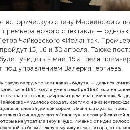
ле историческую сцену Мариинского те
т премьера нового спектакля — одноак
Петра Чайковского «Иоланта». Премье
пройдут 15, 16 и 30 апреля. Также пос
удет увидеть в мае. 15 апреля премье
 под управлением Валерия Гергиева.
шу такую оперу, что все плакать будут», — делился комп
одестом в 1891 году, а уже в декабре 1892 года на сцен
о театра состоялась мировая премьера сочинения. За дв
 Чайковскому удалось создать светлую и жизнеутверж
сцелении слепой дочери короля. Лиричная музыка, трога
астливый финал делают «Иоланту» настоящей сказкой д
которые не утратили веру в чудо. Именно от идеи филос
ложенной на безмятежную музыку композитора, отталки