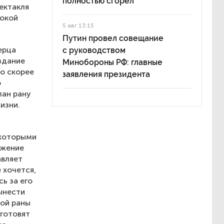
полностью сгорел
ектакля
бокой
5 авг 13:15
Путин провел совещание
ерца
с руководством
здание
Минобороны РФ: главные
то скорее
заявления президента
о
лан рану
изни.
 которыми
ижение
авляет
 хочется,
ь за его
ынести
ной раны
 готовят