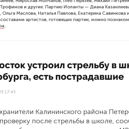
анеев, Мирослав Молчанов, Глеб Перязев, Михаил Петрен
Трофимов и другие. Партию Иоланты — Диана Казанлиев
, Ольга Маслова, Наталья Павлова, Екатерина Савинкова и
составами артистов, готовящих партии, можно познаком
ра
.
осток устроил стрельбу в ш
рбурга, есть пострадавшие
23 17:43
хранители Калининского района Петер
 проверку после стрельбы в школе, со