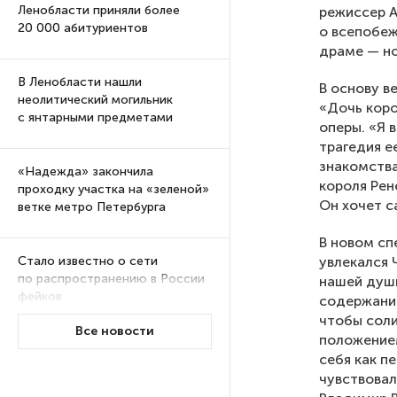
Ленобласти приняли более
режиссер А
20 000 абитуриентов
о всепобеж
драме — но
В Ленобласти нашли
В основу в
неолитический могильник
«Дочь коро
с янтарными предметами
оперы. «Я 
трагедия е
знакомства
«Надежда» закончила
короля Рене
проходку участка на «зеленой»
Он хочет с
ветке метро Петербурга
В новом сп
увлекался 
Стало известно о сети
по распространению в России
нашей души
фейков
содержание
чтобы соли
Все новости
положением
Аналитики рассказали о ценах
себя как п
июля на новые легковушки
чувствовал
в России