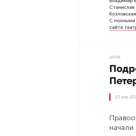
Владимир В
Станислав 
Козловская
На выборах в Госдуму «Единая
С полными 
Россия» будет первой
сайте теат
в бюллетене
В Петербурге на торги
выставили «Вечера на хуторе
ДАЛЕЕ
близ Диканьки»
Подр
До конца года в Мурманской
Пете
области установят системы
для борьбы с обледенением
на энергосетях
13 апр 20
Экс-полицейского
Правоо
подозревают в убийстве
знакомого в Петербурге 2 года
начали
назад