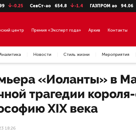
.25
СевСт-ао
654.8
-1.4
ГАЗПРОМ ао
94.06
-0.99
еский центр
Премия «Эксперт года»
Архив
Контакты
Аналитика
Новости
Стиль жизни
Мероприятия
мьера «Иоланты» в М
чной трагедии короля-
ософию XIX века
23 18:26