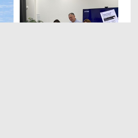
МЕРОПРИЯТИЯ
,13:12
ЭРА осознанных решений
в Лектории BITOBE
мире,
Для эффективного лидерства необходимы точные
т
и практичные данные о сильных сторонах,
а
ограничениях, мотивации и поведенческих рисках.