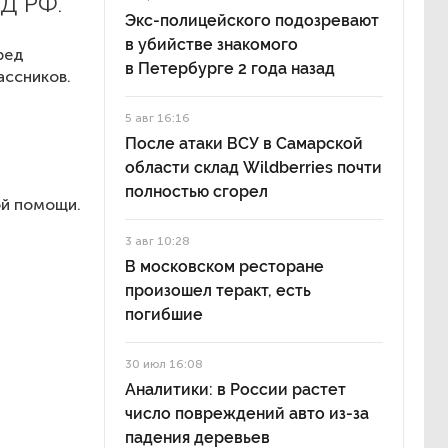
Д РФ.
Экс-полицейского подозревают
в убийстве знакомого
ред
в Петербурге 2 года назад
ассников.
5 авг 16:16
После атаки ВСУ в Самарской
области склад Wildberries почти
полностью сгорел
ой помощи.
3 авг 10:28
В московском ресторане
произошел теракт, есть
погибшие
30 июл 16:08
Аналитики: в России растет
число повреждений авто из-за
падения деревьев