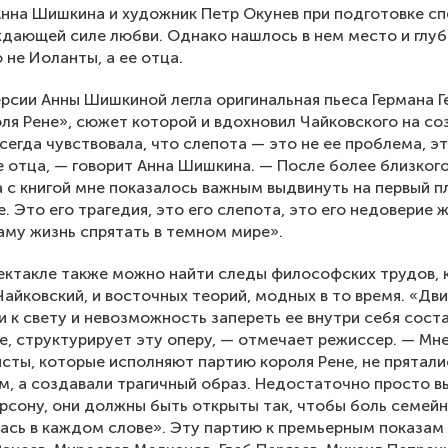
нна Шишкина и художник Петр Окунев при подготовке сп
дающей силе любви. Однако нашлось в нем место и глу
 не Иоланты, а ее отца.
ерсии Анны Шишкиной легла оригинальная пьеса Германа Г
ля Рене», сюжет которой и вдохновил Чайковского на со
всегда чувствовала, что слепота — это не ее проблема, э
е отца, — говорит Анна Шишкина. — После более близког
 с книгой мне показалось важным выдвинуть на первый п
. Это его трагедия, это его слепота, это его недоверие ж
аму жизнь спрятать в темном мире».
ектакле также можно найти следы философских трудов,
Чайковский, и восточных теорий, модных в то время. «Дв
 к свету и невозможность запереть ее внутри себя сост
, структурирует эту оперу, — отмечает режиссер. — Мне
сты, которые исполняют партию короля Рене, не пряталис
, а создавали трагичный образ. Недостаточно просто в
ерсону, они должны быть открыты так, чтобы боль семей
ась в каждом слове». Эту партию к премьерным показам