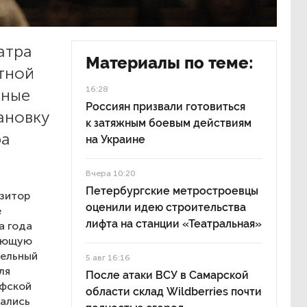
атра
Материалы по теме:
тной
16:28
рные
Россиян призвали готовиться
тановку
к затяжным боевым действиям
ра
на Украине
Вчера 10:20
Петербургские метростроевцы
озитор
оценили идею строительства
е
лифта на станции «Театральная»
а года
дающую
тельный
5 авг 16:16
ля
После атаки ВСУ в Самарской
офской
области склад Wildberries почти
вались