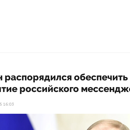
н распорядился обеспечить
итие российского мессендж
5 16:03