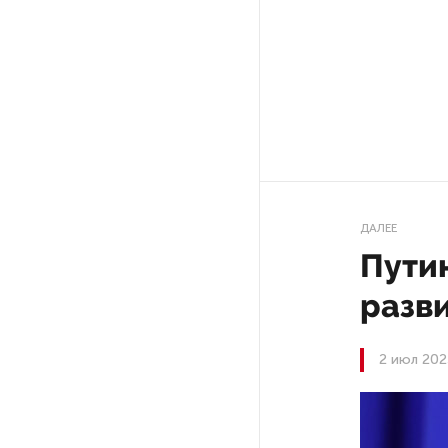
Ленобласти приняли более
20 000 абитуриентов
В Ленобласти нашли
неолитический могильник
с янтарными предметами
«Надежда» закончила
проходку участка на «зеленой»
ДАЛЕЕ
ветке метро Петербурга
Пути
Стало известно о сети
разв
по распространению в России
фейков
2 июл 202
Аналитики рассказали о ценах
июля на новые легковушки
в России