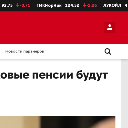
-0.71
ГМКНорНик
124.52
-1.26
ЛУКОЙЛ
4675.5
...
Новости партнеров
ховые пенсии будут