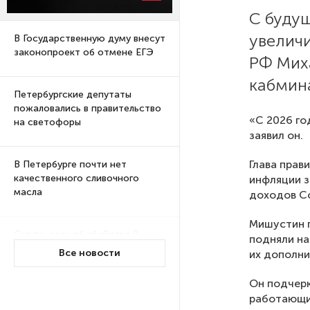
С будущ
увелич
В Государственную думу внесут
законопроект об отмене ЕГЭ
РФ Мих
кабмин
Петербургские депутаты
пожаловались в правительство
«С 2026 го
на светофоры
заявил он.
Глава прав
В Петербурге почти нет
качественного сливочного
инфляции з
масла
доходов С
Мишустин п
Суд по делу об убийстве 9-
подняли на
летнего мальчика
Все новости
их дополни
из Петербурга будет закрытым
Он подчерк
работающих
Университеты и колледжи