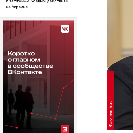
к затяжным боевым действиям
на Украине
Фото: kremlin.ru