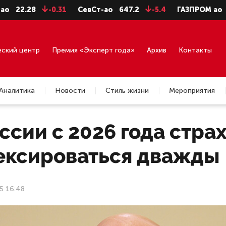
.28
-0.31
СевСт-ао
647.2
-5.4
ГАЗПРОМ ао
92.75
еский центр
Премия «Эксперт года»
Архив
Контакты
Аналитика
Новости
Стиль жизни
Мероприятия
ссии с 2026 года стра
ексироваться дважды
5 16:48