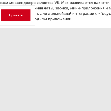
ком мессенджера является VK. Max развивается как оте
ва WeChat, объединяя чаты, звонки, мини-приложения и б
 дает возможность для дальнейшей интеграции с «Госус
Принять
ть все вопросы в одном приложении.
бороны РФ: в Нижегородск
ти разбился Су-34