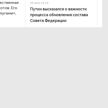
чественная
29 июл 12:19
отов. Его
Путин высказался о важности
лугами»,
процесса обновления состава
Совета Федерации
ой