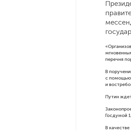
Презид
правит
РГПУ им. А. И. Герцена начнет
новые образовательные
мессенд
проекты с китайскими вузами
государ
В Петербурге поймали
«Организов
молодого администратора
мгновенным
колл-центра мошенников
перечня по
В поручен
Петербургские метростроевцы
с помощью
оценили идею строительства
лифта на станции
и востребо
«Театральная»
Путин ждет
Поступило предложение
Законопро
по пятницам освобождать
Госдумой 1
от работы одиноких россиянок
старше 28 лет
В качестве