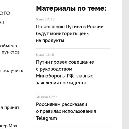
Материалы по теме:
ого
5 авг 14:38
го
По решению Путина в России
будут мониторить цены
на продукты
 обмена
 пунктов
5 авг 13:15
Путин провел совещание
с руководством
ь получить
Минобороны РФ: главные
заявления президента
30 июл 17:11
Россиянам рассказали
л принят
о правилах использования
Telegram
жер Max.