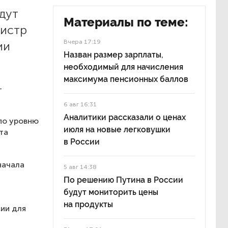
дут
Материалы по теме:
нистр
Вчера 17:19
ии
Назван размер зарплаты,
необходимый для начисления
максимума пенсионных баллов
—
6 авг 16:31
Аналитики рассказали о ценах
 по уровню
июля на новые легковушки
та
в России
начала
5 авг 14:38
По решению Путина в России
будут мониторить цены
на продукты
ии для