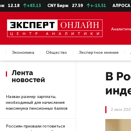
18
+83.13
CNY Бирж
27.59
+-15.51
АЛРОСА ао
22
Аналитич
Экономика
Общество
Экспертное мнение
Недвижимость
Лента
В Ро
новостей
инд
Назван размер зарплаты,
необходимый для начисления
максимума пенсионных баллов
2 июл 202
Россиян призвали готовиться