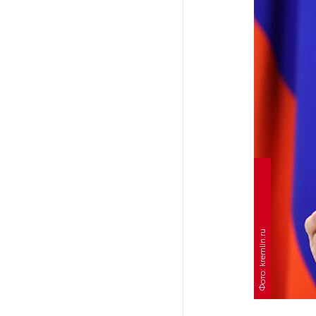
На выборах в Госдуму «Единая
Россия» будет первой
в бюллетене
В Петербурге на торги
выставили «Вечера на хуторе
близ Диканьки»
До конца года в Мурманской
области установят системы
для борьбы с обледенением
на энергосетях
Фото: kremlin.ru
Экс-полицейского
подозревают в убийстве
знакомого в Петербурге 2 года
назад