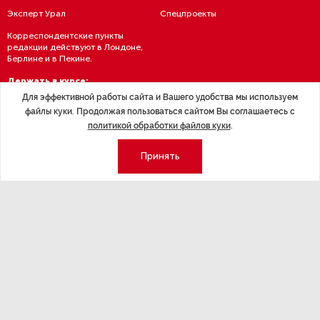
Эксперт Урал
Спецпроекты
Корреспондентские пункты
редакции действуют в Лондоне,
Берлине и в Пекине.
Держать в курсе:
Для эффективной работы сайта и Вашего удобства мы используем
файлы куки. Продолжая пользоваться сайтом Вы соглашаетесь с
политикой обработки файлов куки
.
Принять
Политика конфиденциальности
Условия использования материалов
Политика обработки персданных
Договор — публичная оферта
RSS подписка