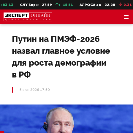
.13
CNY Бирж
27.59
+-15.51
АЛРОСА ао
22.28
-0.31
С
Путин на ПМЭФ-2026
назвал главное условие
для роста демографии
в РФ
5 июн 2026 17:50