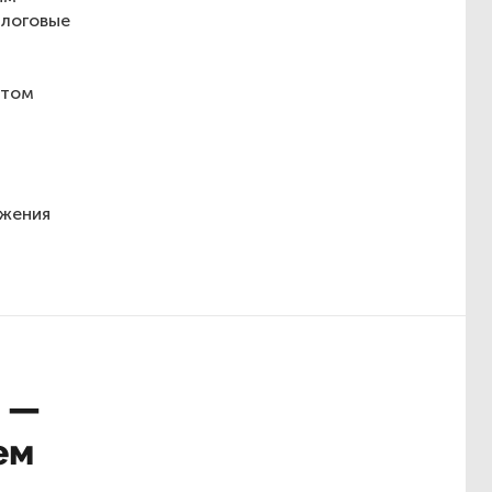
алоговые
 том
ажения
г —
ем