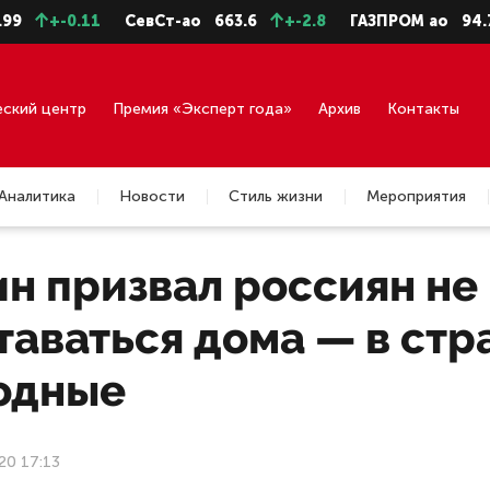
0.11
СевСт-ао
663.6
+-2.8
ГАЗПРОМ ао
94.73
+-0
еский центр
Премия «Эксперт года»
Архив
Контакты
Аналитика
Новости
Стиль жизни
Мероприятия
н призвал россиян не 
таваться дома — в ст
одные
20 17:13