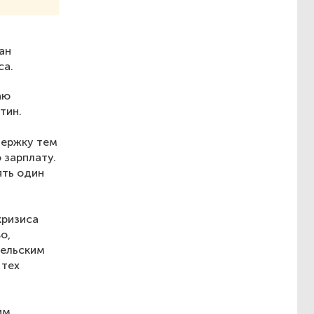
ан
са.
аю
тин.
держку тем
 зарплату.
ять один
кризиса
о,
тельским
 тех
им