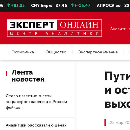
.25
CNY Бирж
27.46
+-15.47
АЛРОСА ао
22.99
+-
Аналитич
Экономика
Общество
Экспертное мнение
Недвижимость
Лента
Пути
новостей
и ос
Стало известно о сети
вых
по распространению в России
фейков
25 мар 20
Аналитики рассказали о ценах