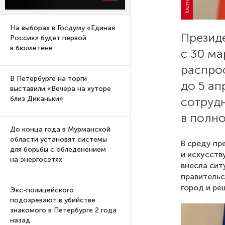
На выборах в Госдуму «Единая
Презид
Россия» будет первой
в бюллетене
с 30 ма
распро
В Петербурге на торги
до 5 а
выставили «Вечера на хуторе
сотруд
близ Диканьки»
в полн
До конца года в Мурманской
области установят системы
В среду пр
для борьбы с обледенением
и искусств
на энергосетях
внесла сит
правительс
город и ре
Экс-полицейского
подозревают в убийстве
знакомого в Петербурге 2 года
назад