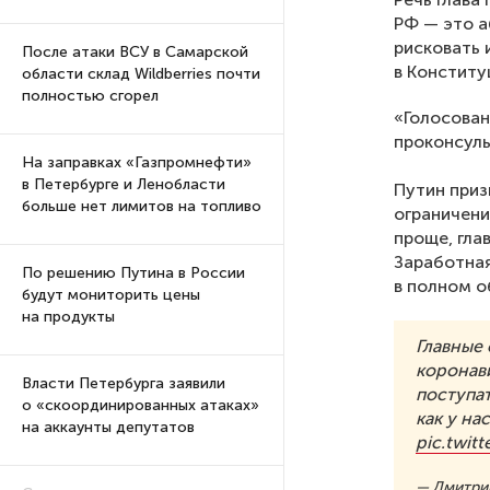
РФ — это а
рисковать 
После атаки ВСУ в Самарской
в Конститу
области склад Wildberries почти
полностью сгорел
«Голосован
проконсуль
На заправках «Газпромнефти»
в Петербурге и Ленобласти
Путин приз
больше нет лимитов на топливо
ограничени
проще, гла
Заработная
По решению Путина в России
в полном о
будут мониторить цены
на продукты
Главные
коронав
Власти Петербурга заявили
поступат
о «скоординированных атаках»
как у на
на аккаунты депутатов
pic.twit
— Дмитри