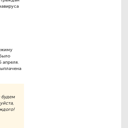
навируса
режиму
 было
5 апреля.
выплачена
е будем
уйста,
аждого!