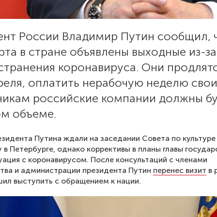
ент России Владимир Путин сообщил, 
рта в стране объявлены выходные из-за
странения коронавируса. Они продлят
преля, оплатить нерабочую неделю сво
никам российские компании должны б
ом объеме.
езидента Путина ждали на заседании Совета по культуре
у в Петербурге, однако коррективы в планы главы государ
уация с коронавирусом. После консультаций с членами
тва и администрации президента Путин
перенес визит
в 
шил выступить с обращением к нации.