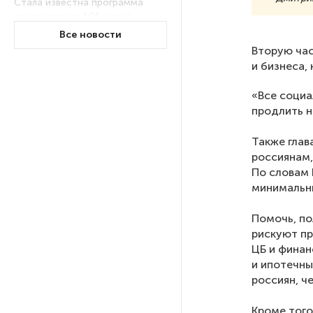
Стала известна программа
празднования 105-летия
Республики Коми
Все новости
Вторую час
и бизнеса,
Путин провел совещание
с руководством
«Все социа
Минобороны РФ: главные
продлить н
заявления президента
Также глав
россиянам,
В Мурманской области создали
По словам 
приложение для фиксации
инвазионных растений
минимальны
Помочь, по
Петербуржца будут судить
рискуют пр
за попытку вынести
ЦБ и финан
из магазина 47 плиток
и ипотечны
шоколада
россиян, ч
Кроме того
В Петербурге осудили