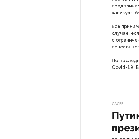
предприним
похитителей подростка,
каникулы б
требовавших за него выкуп
Все приним
На петербургских АЗС сняли
случае, ес
большинство ограничений
с ограниче
пенсионног
В Госдуме рассказали, что
По послед
ждет Европу при ядерной
Covid-19. 
войне
В «СТГТ» состоялся «День
семьи» — праздник,
объединяющий поколения
ДАЛЕЕ
Путин
Проект строительства
през
небоскреба «Лахта Центр 2»
в Петербурге одобрили