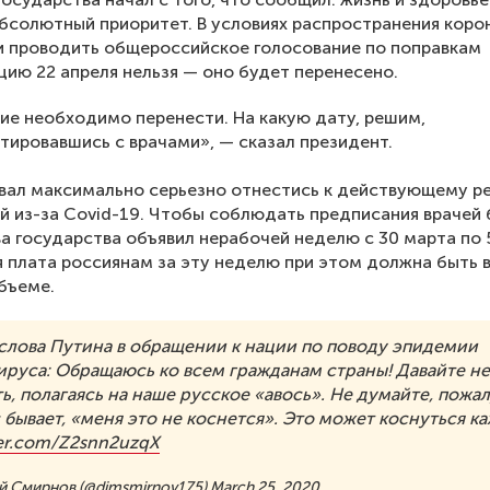
бсолютный приоритет. В условиях распространения коро
и проводить общероссийское голосование по поправкам
цию 22 апреля нельзя — оно будет перенесено.
ие необходимо перенести. На какую дату, решим,
тировавшись с врачами», — сказал президент.
вал максимально серьезно отнестись к действующему 
й из-за Covid-19. Чтобы соблюдать предписания врачей
ва государства объявил нерабочей неделю с 30 марта по 
 плата россиянам за эту неделю при этом должна быть 
бъеме.
 слова Путина в обращении к нации по поводу эпидемии
ируса: Обращаюсь ко всем гражданам страны! Давайте н
ь, полагаясь на наше русское «авось». Не думайте, пожал
с бывает, «меня это не коснется». Это может коснуться к
ter.com/Z2snn2uzqX
й Смирнов (@dimsmirnov175)
March 25, 2020