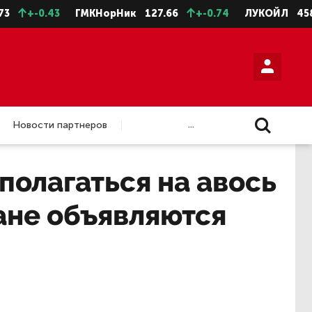
.43
ГМКНорНик
127.66
+-0.74
ЛУКОЙЛ
4588.5
+
...
Новости партнеров
полагаться на авось
ране объявляются