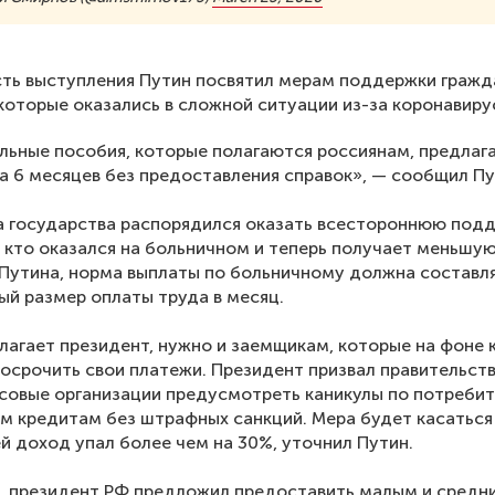
ть выступления Путин посвятил мерам поддержки гражд
 которые оказались в сложной ситуации из-за коронавиру
льные пособия, которые полагаются россиянам, предлаг
а 6 месяцев без предоставления справок», — сообщил Пу
а государства распорядился оказать вcестороннюю под
 кто оказался на больничном и теперь получает меньшую
Путина, норма выплаты по больничному должна составл
й размер оплаты труда в месяц.
лагает президент, нужно и заемщикам, которые на фоне 
осрочить свои платежи. Президент призвал правительств
совые организации предусмотреть каникулы по потреби
м кредитам без штрафных санкций. Мера будет касаться
ей доход упал более чем на 30%, уточнил Путин.
, президент РФ предложил предоставить малым и средн