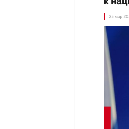
к нац
Россия может столкнуться
с непрогнозируемыми ЧС
25 мар 20
Качество дорог Петербурга
и Ленобласти оценили
эксперты
ПМГФ в 2026 году не будет
Стало известно о ритуальном
«железном правиле»
в администрации Петербурга
В мурманских поликлиниках
решили проблему очередей
к узким специалистам