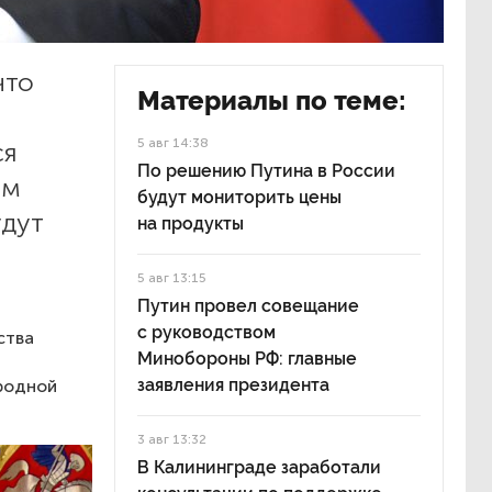
что
Материалы по теме:
5 авг 14:38
ся
По решению Путина в России
им
будут мониторить цены
удут
на продукты
5 авг 13:15
Путин провел совещание
с руководством
ства
Минобороны РФ: главные
заявления президента
родной
3 авг 13:32
В Калининграде заработали