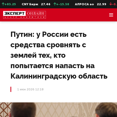
+83.25
CNY Бирж
27.46
+-15.38
АЛРОСА ао
22.99
-0.25
Путин: у России есть
средства сровнять с
землей тех, кто
попытается напасть на
Калининградскую область
1 июн 2026 12:18