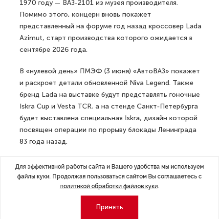
1970 году — ВАЗ-2101 из музея производителя.
Помимо этого, концерн вновь покажет
представленный на форуме год назад кроссовер Lada
Azimut, старт производства которого ожидается в
сентябре 2026 года.
В «нулевой день» ПМЭФ (3 июня) «АвтоВАЗ» покажет
и раскроет детали обновленной Niva Legend. Также
бренд Lada на выставке будут представлять гоночные
Iskra Cup и Vesta TCR, а на стенде Санкт-Петербурга
будет выставлена специальная Iskra, дизайн которой
посвящен операции по прорыву блокады Ленинграда
83 года назад.
ДАЛЕЕ
Для эффективной работы сайта и Вашего удобства мы используем
Владимир Путин выступит на ПМЭФ
файлы куки. Продолжая пользоваться сайтом Вы соглашаетесь с
и встретится с многодетными
политикой обработки файлов куки
.
семьями
Принять