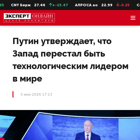
CNY Бирж
27.46
+-15.47
АЛРОСА ао
22.99
-0.25
Сев
Путин утверждает, что
Запад перестал быть
технологическим лидером
в мире
5 июн 2026 17:13