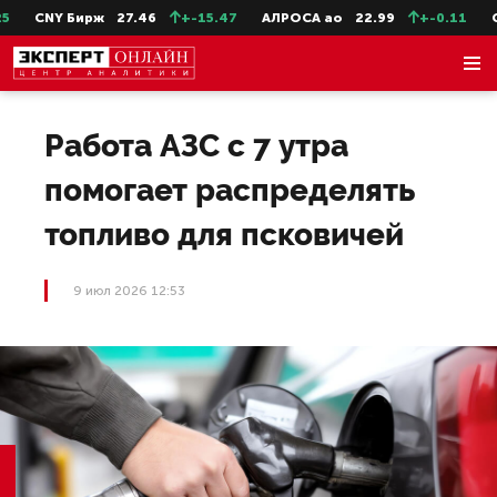
CNY Бирж
27.46
+-15.47
АЛРОСА ао
22.99
+-0.11
Се
Работа АЗС с 7 утра
помогает распределять
топливо для псковичей
9 июл 2026 12:53