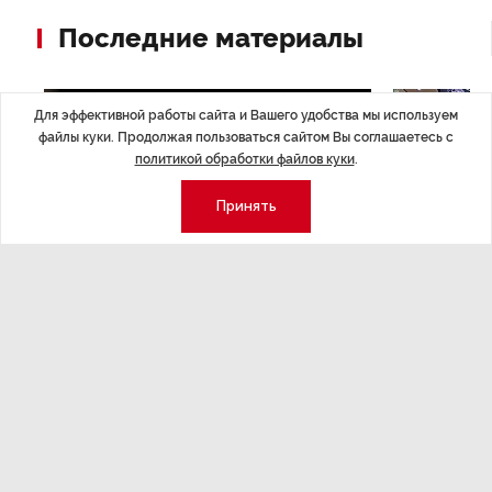
Последние материалы
Для эффективной работы сайта и Вашего удобства мы используем
файлы куки. Продолжая пользоваться сайтом Вы соглашаетесь с
политикой обработки файлов куки
.
Принять
ЭКСПЕРТНОЕ МНЕНИЕ
,Вчера 17:23
НОВОСТИ ПА
Евгений Барановский: «Рынок
ТРЦ «Гал
видит в Ленинградской области
городско
долгосрочную перспективу»
Трансформация
конкуренции с
Интервью с вице-губернатором Ленинградской
области Евгением Барановским.