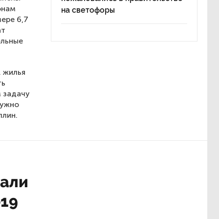
онам
на светофоры
ере 6,7
ат
ельные
. жилья
ть
м задачу
нужно
ллин.
тали
-19