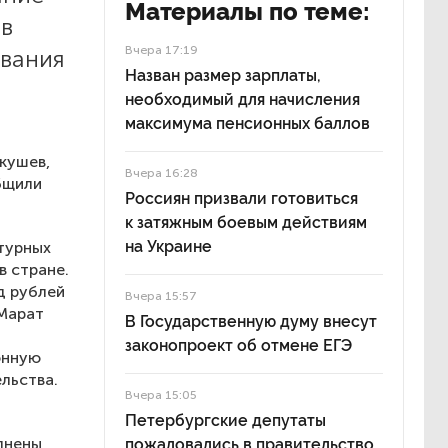
Материалы по теме:
ав
Вчера 17:19
вания
Назван размер зарплаты,
необходимый для начисления
максимума пенсионных баллов
кушев,
Вчера 16:28
бщили
Россиян призвали готовиться
к затяжным боевым действиям
на Украине
турных
в стране.
д рублей
Вчера 15:57
 Марат
В Государственную думу внесут
законопроект об отмене ЕГЭ
онную
льства.
Вчера 15:05
Петербургские депутаты
лнены
пожаловались в правительство