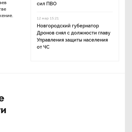
аев
сил ПВО
тве
жение.
12 мар 15:21
Новгородский губернатор
Дронов снял с должности главу
Управления защиты населения
от ЧС
е
ти