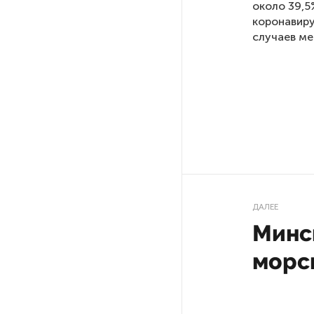
около 39,5
коронавиру
На выборах в Госдуму «Единая
случаев ме
Россия» будет первой
в бюллетене
В Петербурге на торги
выставили «Вечера на хуторе
близ Диканьки»
До конца года в Мурманской
области установят системы
для борьбы с обледенением
ДАЛЕЕ
на энергосетях
Минс
морс
Экс-полицейского
подозревают в убийстве
знакомого в Петербурге 2 года
назад