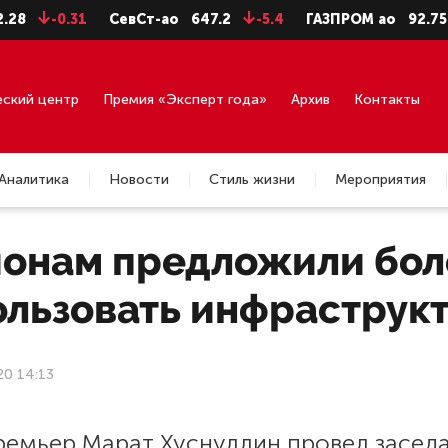
-0.31
СевСт-ао
647.2
-5.4
ГАЗПРОМ ао
92.75
-
еский центр
Премия «Эксперт года»
Архив
Контакты
Аналитика
Новости
Стиль жизни
Мероприятия
ионам предложили бол
ользовать инфраструк
20 14:13
ремьер Марат Хуснуллин провел засед