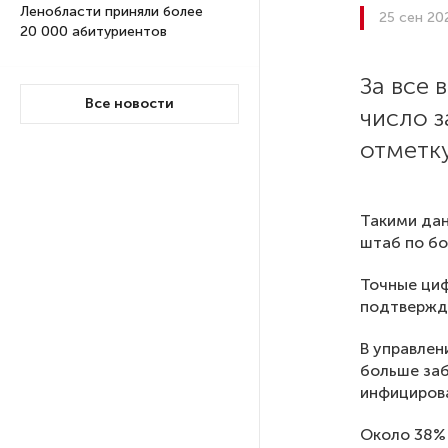
Ленобласти приняли более
25 сен 20
20 000 абитуриентов
За все 
В Ленобласти нашли
Все новости
число 
неолитический могильник
с янтарными предметами
отметку
«Надежда» закончила
проходку участка на «зеленой»
Такими дан
ветке метро Петербурга
штаб по бо
Точные циф
Стало известно о сети
подтвержде
по распространению в России
фейков
В управлен
больше заб
инфицирова
Аналитики рассказали о ценах
июля на новые легковушки
Около 38% 
в России