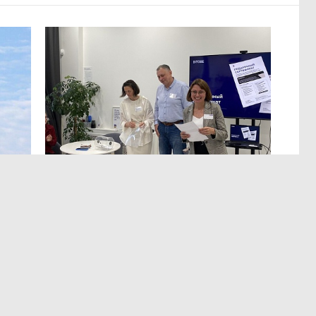
МЕРОПРИЯТИЯ
,Вчера 13:12
ЭРА осознанных решений
в Лектории BITOBE
мире,
Для эффективного лидерства необходимы точные
т
и практичные данные о сильных сторонах,
а
ограничениях, мотивации и поведенческих рисках.