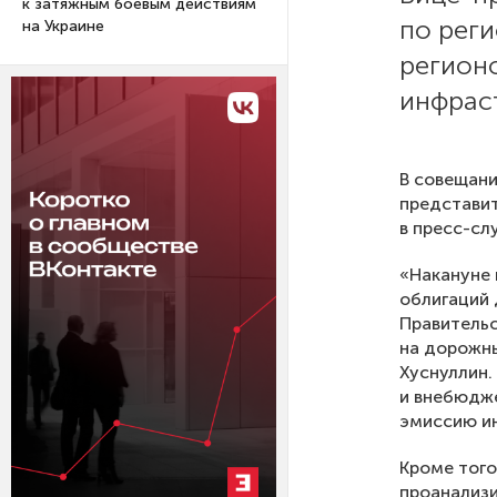
к затяжным боевым действиям
по реги
на Украине
регион
инфрас
В совещани
представит
в пресс-сл
«Накануне 
облигаций 
Правительс
на дорожны
Хуснуллин.
и внебюдже
эмиссию ин
Кроме того
проанализи