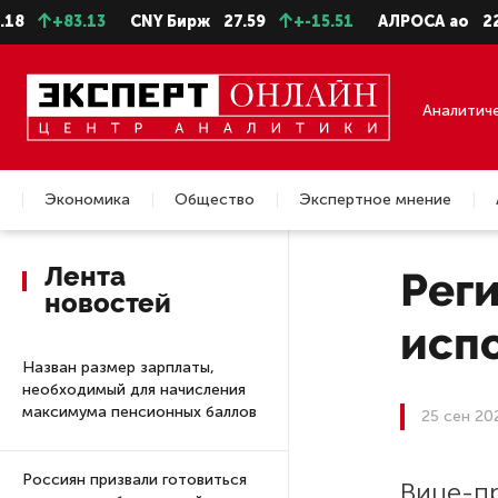
+83.13
CNY Бирж
27.59
+-15.51
АЛРОСА ао
22.28
Аналитич
Экономика
Общество
Экспертное мнение
Недвижимость
Лента
Рег
новостей
исп
Назван размер зарплаты,
необходимый для начисления
максимума пенсионных баллов
25 сен 20
Россиян призвали готовиться
Вице-п