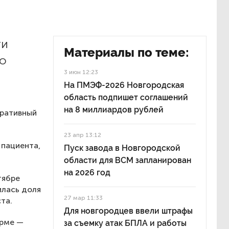
ти
Материалы по теме:
о
3 июн 12:23
На ПМЭФ-2026 Новгородская
область подпишет соглашений
на 8 миллиардов рублей
еративный
23 апр 13:12
 пациента,
Пуск завода в Новгородской
области для ВСМ запланирован
на 2026 год
тябре
илась доля
27 мар 11:33
та.
Для новгородцев ввели штрафы
орме —
за съемку атак БПЛА и работы