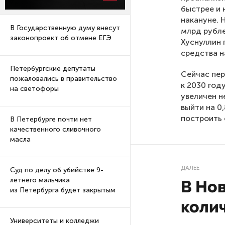
быстрее и 
накануне. 
В Государственную думу внесут
млрд рубле
законопроект об отмене ЕГЭ
Хуснуллин 
средства н
Петербургские депутаты
Сейчас пер
пожаловались в правительство
к 2030 год
на светофоры
увеличен н
выйти на 0,
построить 
В Петербурге почти нет
качественного сливочного
масла
ДАЛЕЕ
Суд по делу об убийстве 9-
летнего мальчика
В Но
из Петербурга будет закрытым
коли
Университеты и колледжи