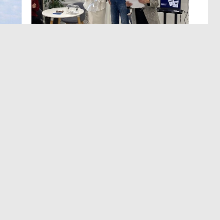
МЕРОПРИЯТИЯ
,13:12
ЭРА осознанных решений
в Лектории BITOBE
мире,
Для эффективного лидерства необходимы точные
т
и практичные данные о сильных сторонах,
а
ограничениях, мотивации и поведенческих рисках.