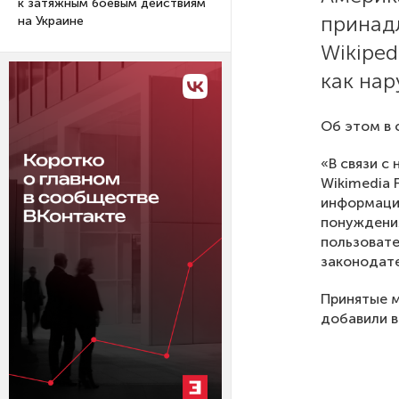
к затяжным боевым действиям
принад
на Украине
Wikiped
как нар
Об этом в 
«В связи с
Wikimedia 
информаци
понуждени
пользовате
законодате
Принятые м
добавили в