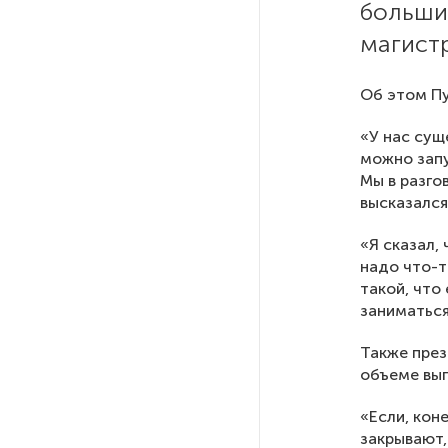
больши
Ленобласти приняли более
20 000 абитуриентов
магист
В Ленобласти нашли
Об этом П
неолитический могильник
с янтарными предметами
«У нас сущ
можно запу
Мы в разго
«Надежда» закончила
высказался
проходку участка на «зеленой»
ветке метро Петербурга
«Я сказал,
надо что-т
такой, что
Стало известно о сети
заниматься
по распространению в России
фейков
Также през
объеме вып
Аналитики рассказали о ценах
«Если, кон
июля на новые легковушки
в России
закрывают,