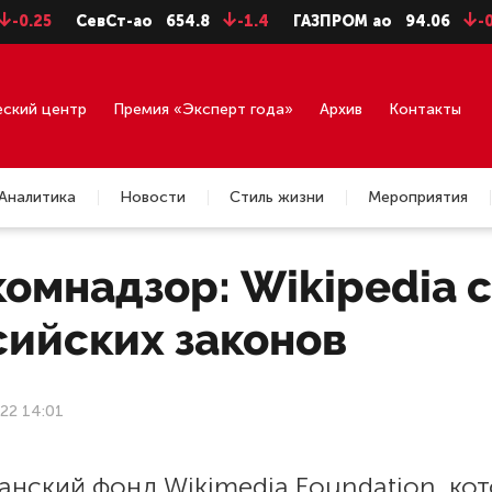
25
СевСт-ао
654.8
-1.4
ГАЗПРОМ ао
94.06
-0.99
еский центр
Премия «Эксперт года»
Архив
Контакты
Аналитика
Новости
Стиль жизни
Мероприятия
комнадзор: Wikipedia 
сийских законов
22 14:01
анский фонд Wikimedia Foundation, ко