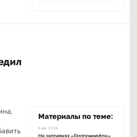
едил
ина,
Материалы по теме:
5 авг 15:24
бавить
На заправках «Газпромнефти»