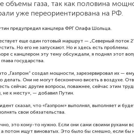
е объемы газа, так как половина мощн
рали уже переориентирована на РФ.
утин предупредил канцлера ФРГ Олафа Шольца.
ествует еще один готовый маршрут — „Северный поток 2“
стить. Но его не запускают. Но и здесь есть проблемы.
воре с канцлером эту тему обсуждали, я поднял этот воп
 глава государства.
 что „Газпром“ создал мощности, зарезервировал их — ем
о делать. Они не могут бесконечно висеть в воздухе. От
 есть сейчас другие вопросы, поважнее, сейчас этим тру
, не к месту», — добавил Путин.
идент сказал, что «Газпром» выполнял, выполняет и буде
олнять свои обязательства.
ечно, это кому-то нужно. Если они сами своими руками в
 а потом ищут виноватых. Это было бы смешно, если бы 