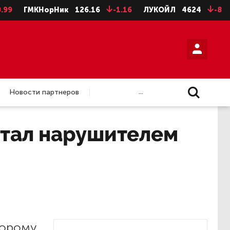
ГМКНорНик
126.16
-1.16
ЛУКОЙЛ
4624
-8
НЛМ
...
Новости партнеров
стал нарушителем
торому