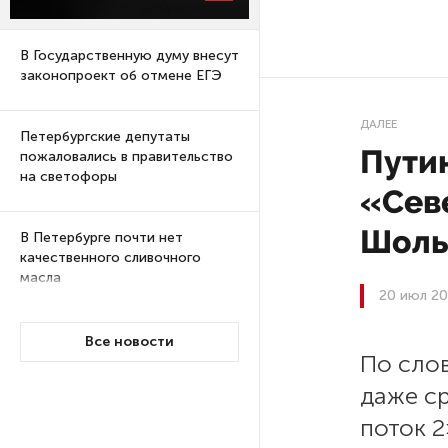
В Государственную думу внесут
законопроект об отмене ЕГЭ
ДАЛЕЕ
Петербургские депутаты
Путин
пожаловались в правительство
на светофоры
«Сев
Шоль
В Петербурге почти нет
качественного сливочного
масла
20 июл 20
Суд по делу об убийстве 9-
Все новости
По сло
летнего мальчика
из Петербурга будет закрытым
даже с
поток 
Университеты и колледжи