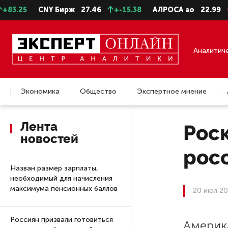
.25
CNY Бирж
27.46
+-15.38
АЛРОСА ао
22.99
-0.
Аналитич
Экономика
Общество
Экспертное мнение
Недвижимость
Лента
Рос
новостей
рос
Назван размер зарплаты,
необходимый для начисления
максимума пенсионных баллов
20 июл 20
Россиян призвали готовиться
Америк