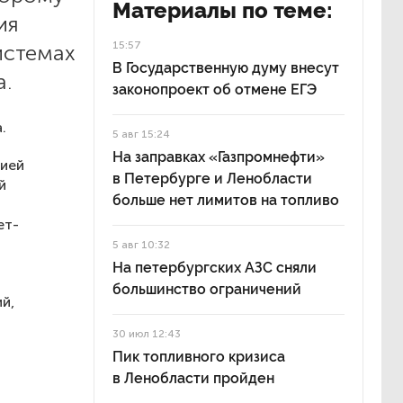
Материалы по теме:
ия
15:57
истемах
В Государственную думу внесут
а.
законопроект об отмене ЕГЭ
.
5 авг 15:24
На заправках «Газпромнефти»
цией
в Петербурге и Ленобласти
й
больше нет лимитов на топливо
ет-
5 авг 10:32
На петербургских АЗС сняли
большинство ограничений
й,
30 июл 12:43
Пик топливного кризиса
в Ленобласти пройден