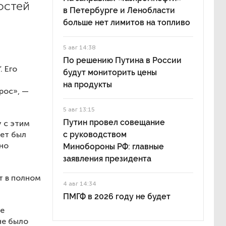
остей
в Петербурге и Ленобласти
больше нет лимитов на топливо
5 авг 14:38
По решению Путина в России
. Его
будут мониторить цены
на продукты
рос», —
5 авг 13:15
Путин провел совещание
у с этим
вет был
с руководством
дно
Минобороны РФ: главные
заявления президента
т в полном
4 авг 14:34
ПМГФ в 2026 году не будет
се
не было