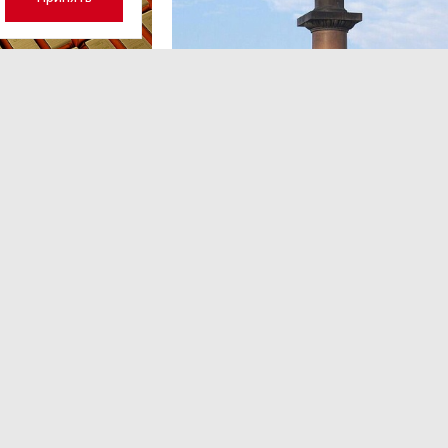
ОБЩЕСТВО
,13:17
 волатильность?
Картина недели: 31 июля — 7
августа
 наращивает покупку
Рассказываем о главных событиях в России и 
которые произошли с 31 июля по 7 августа — о
теракта в Москве до одобрения строительств
комплекса «Лахта Центр 2».