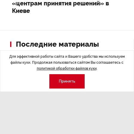
«центрам принятия решений» в
Киеве
Последние материалы
Для эффективной работы сайта и Вашего удобства мы используем
файлы куки. Продолжая пользоваться сайтом Вы соглашаетесь с
политикой обработки файлов куки
.
Принять
ЭКОНОМИКА
,7 авг 14:44
ОБЩЕСТВО
,7
Курс на растущую
Картина н