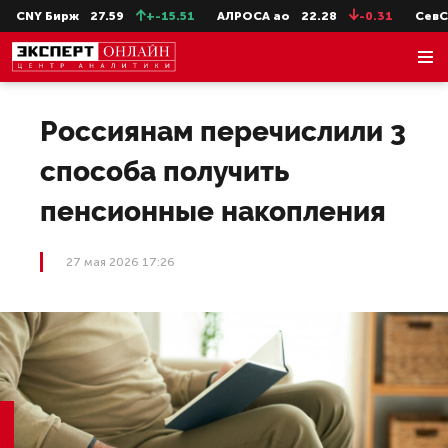
CNY Бирж
27.59
+-15.51
АЛРОСА ао
22.28
-0.31
СевСт-
Россиянам перечислили 3
способа получить
пенсионные накопления
27 мая 2026 17:26