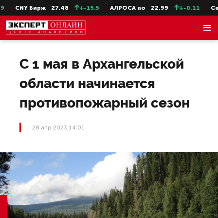
CNY Бирж
27.48
+-15.5
АЛРОСА ао
22.99
+-0.11
СевС
С 1 мая в Архангельской
области начинается
противопожарный сезон
28 апр 2023 14:01