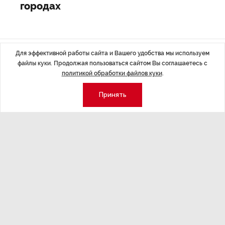
городах
Для эффективной работы сайта и Вашего удобства мы используем
Последние материалы
файлы куки. Продолжая пользоваться сайтом Вы соглашаетесь с
политикой обработки файлов куки
.
Принять
ЭКСПЕРТНОЕ МНЕНИЕ
,Вчера 17:23
НОВОСТИ ПА
Евгений Барановский: «Рынок
ТРЦ «Гал
видит в Ленинградской области
городско