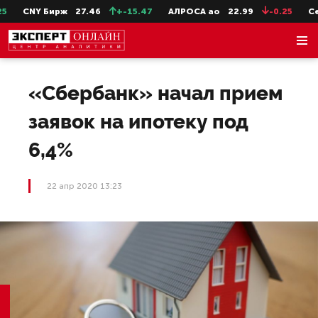
CNY Бирж
27.46
+-15.47
АЛРОСА ао
22.99
-0.25
СевС
«Сбербанк» начал прием
заявок на ипотеку под
6,4%
22 апр 2020 13:23