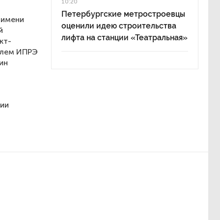
10:20
Петербургские метростроевцы
 имени
оценили идею строительства
й
лифта на станции «Театральная»
кт-
елем ИПРЭ
ин
ции