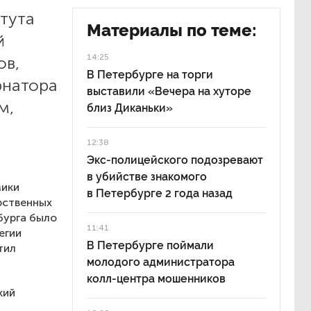
тута
Материалы по теме:
й
14:25
ов,
В Петербурге на торги
рнатора
выставили «Вечера на хуторе
м,
близ Диканьки»
12:38
Экс-полицейского подозревают
в убийстве знакомого
мики
в Петербурге 2 года назад
рственных
бурга было
11:41
егии
В Петербурге поймали
тил
молодого администратора
колл-центра мошенников
кий