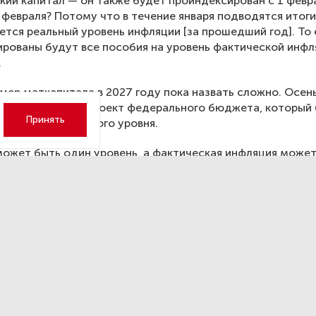
кий капитал — он также будет проиндексирован с 1 февр
 февраля? Потому что в течение января подводятся итоги
ется реальный уровень инфляции [за прошедший год]. То 
рованы будут все пособия на уровень фактической инфл
.
мер маткапитала в 2027 году пока назвать сложно. Осен
ство предложит проект федерального бюджета, который
Принять
сходя из прогнозного уровня.
ожет быть один уровень, а фактическая инфляция может
чему и не с 1 января, а с 1 февраля происходит индексаци
ех пособий и размера материнского капитала», — проин
рт объяснил, каким