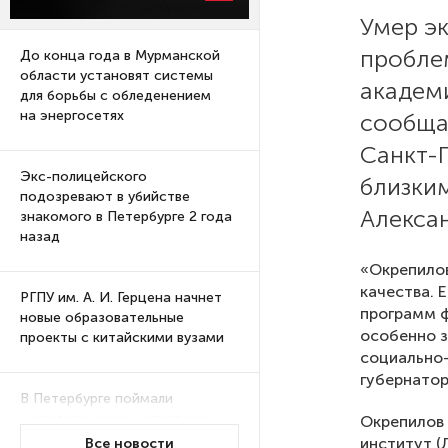
Умер э
пробле
До конца года в Мурманской
области установят системы
академ
для борьбы с обледенением
на энергосетях
сообща
Санкт-
Экс-полицейского
близким
подозревают в убийстве
Алексан
знакомого в Петербурге 2 года
назад
«Окрепилов
качества. 
РГПУ им. А. И. Герцена начнет
программ ф
новые образовательные
особенно з
проекты с китайскими вузами
социально-
губернатор
В Петербурге поймали
молодого администратора
Окрепилов 
колл-центра мошенников
институт (
Все новости