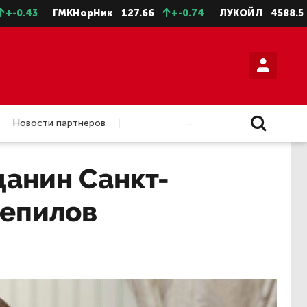
ГМКНорНик
127.66
+-0.74
ЛУКОЙЛ
4588.5
+-11.
...
Новости партнеров
данин Санкт-
репилов