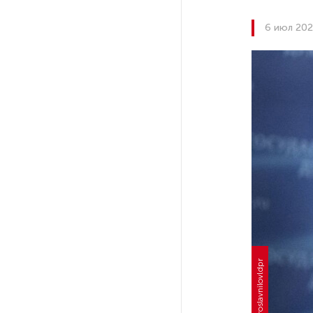
6 июл 202
По решению Путина в России
будут мониторить цены
на продукты
Власти Петербурга заявили
о «скоординированных атаках»
на аккаунты депутатов
Стала известна программа
празднования 105-летия
Республики Коми
Путин провел совещание
с руководством
Минобороны РФ: главные
заявления президента