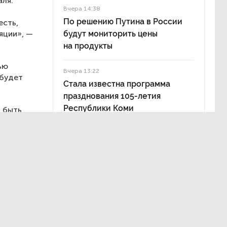
аля.
Вчера 14:38
По решению Путина в России
есть,
яции», —
будут мониторить цены
на продукты
ью
Вчера 13:22
 будет
Стала известна программа
празднования 105-летия
Республики Коми
 быть
я всех
формировал