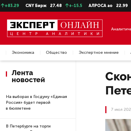
9
CNY Бирж
27.48
+-15.5
АЛРОСА ао
22.99
+-0.11
Аналитич
Экономика
Общество
Экспертное мнение
Недвижимость
Лента
Ско
новостей
Пет
На выборах в Госдуму «Единая
Россия» будет первой
в бюллетене
7 июл 202
В Петербурге на торги