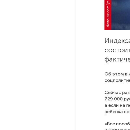
Фото: vk.com/yaroslavnilovldpr
В Мурманской области создали
приложение для фиксации
инвазионных растений
Петербуржца будут судить
Индекса
за попытку вынести
из магазина 47 плиток
состоит
шоколада
фактиче
В Петербурге осудили
Об этом в 
похитителей подростка,
соцполитик
требовавших за него выкуп
Сейчас раз
729 000 ру
На петербургских АЗС сняли
а если на 
большинство ограничений
ребенка со
«Все пособ
В Госдуме рассказали, что
ждет Европу при ядерной