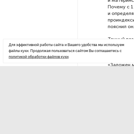
и материнс
войне
Почему с 1
и определя
проиндекси
В «СТГТ» состоялся «День
пояснил он
семьи» — праздник,
объединяющий поколения
Точный раз
правитель
Для эффективной работы сайта и Вашего удобства мы используем
файлы куки. Продолжая пользоваться сайтом Вы соглашаетесь с
сверстан и
Проект строительства
политикой обработки файлов куки
.
небоскреба «Лахта Центр 2»
«Заложен м
в Петербурге одобрили
другой. По
выплат, вс
Нилов.
Россия может столкнуться
с непрогнозируемыми ЧС
Качество дорог Петербурга
ДАЛЕЕ
и Ленобласти оценили
эксперты
Экспе