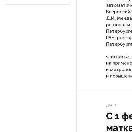
автоматиче
Всероссийс
Петербургские метростроевцы
Д.И. Менде
оценили идею строительства
региональн
лифта на станции
Петербурге
«Театральная»
РАН, ректо
Петербурга
Поступило предложение
Считается
по пятницам освобождать
на примене
от работы одиноких россиянок
старше 28 лет
и метролог
и повышени
После атаки ВСУ в Самарской
области склад Wildberries почти
полностью сгорел
ДАЛЕЕ
С 1 ф
На заправках «Газпромнефти»
в Петербурге и Ленобласти
матк
больше нет лимитов на топливо