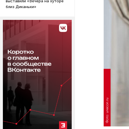
выставили «Вечера на хуторе
близ Диканьки»
Фото: unecon.ru