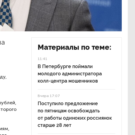
ла
Материалы по теме:
11:41
В Петербурге поймали
молодого администратора
ду,
колл-центра мошенников
Вчера 17:07
рублей,
Поступило предложение
второго
по пятницам освобождать
от работы одиноких россиянок
старше 28 лет
иям,