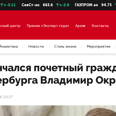
СевСт-ао
663.6
+-2.8
ГАЗПРОМ ао
94.73
+-0.43
еский центр
Премия «Эксперт года»
Архив
Контакты
Аналитика
Новости
Стиль жизни
Мероприятия
нчался почетный граж
ербурга Владимир Ок
6 10:27