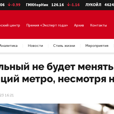
99
ГМКНорНик
126.16
-1.16
ЛУКОЙЛ
4624
-8
Н
еский центр
Премия «Эксперт года»
Архив
Контакты
Аналитика
Новости
Стиль жизни
Мероприятия
льный не будет менять
ций метро, несмотря 
23 16:21