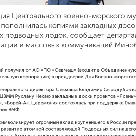
ция Центрального военно-морского му
 пополнилась копиями закладных досо
х подводных лодок, сообщает департ
ации и массовых коммуникаций Мино
ей получил от АО «ПО «Севмаш» (входит в Объединенну
ельную корпорацию) в преддверии Дня Военно-морского
генерального директора Севмаша Владимир Сыродубов в
ЦВММ Руслану Нехаю закладные доски проектов «Ясень»,
», «Борей-А». Церемония состоялась при поддержке Глав
ния ВМФ.
имволизирует огромный вклад крупнейшего в России пр
 развитие атомной составляющей Подводных сил нашего
флота. Атомные подводные лодки, созданные северодви