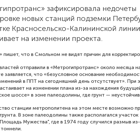
гипротранс» зафиксировала недочеты
ировке новых станций подземки Петерб
стке Красносельско-Калининской лини
ивает на изменении проекта.
 пишет, что в Смольном не видят причин для корректиро
властей отправили в «Метрогипротранс» около месяца н
е заявляется, что «безусловное основание необходимос
зменений в ППТ на сегодняшний день отсутствует». При 
астаивает на изменении плана из-за нахождения будуще
кое шоссе» в зоне палеодолины, где грунт — неустойчив
тво станции метрополитена на этом месте возможно пр
грунта. В зоне палеодолины также располагался участок
Площадь Мужества", где в 1974 году случился размыв из
 тоннели.