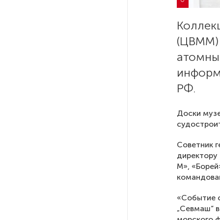
РГПУ им. А. И. Герцена начнет
Коллек
новые образовательные
(ЦВММ)
проекты с китайскими вузами
атомны
информ
В Петербурге поймали
молодого администратора
РФ.
колл-центра мошенников
Доски муз
Петербургские метростроевцы
судостроит
оценили идею строительства
лифта на станции
Советник 
«Театральная»
директору 
М», «Борей
командова
Поступило предложение
по пятницам освобождать
«Событие с
от работы одиноких россиянок
„Севмаш“ в
старше 28 лет
морского 