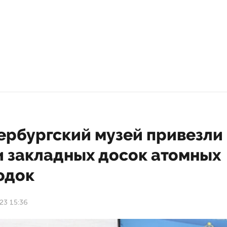
ербургский музей привезли
и закладных досок атомных
одок
23 15:36