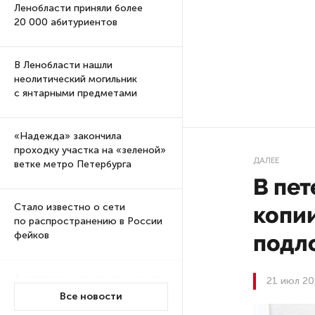
Ленобласти приняли более
20 000 абитуриентов
В Ленобласти нашли
неолитический могильник
с янтарными предметами
«Надежда» закончила
проходку участка на «зеленой»
ДАЛЕЕ
ветке метро Петербурга
В пет
Стало известно о сети
копи
по распространению в России
фейков
подл
Аналитики рассказали о ценах
21 июл 20
июля на новые легковушки
Все новости
в России