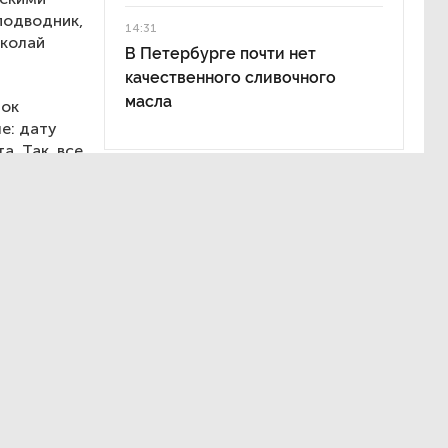
подводник,
14:31
иколай
В Петербурге почти нет
качественного сливочного
масла
док
е: дату
а. Так, все
бургские
ильмов