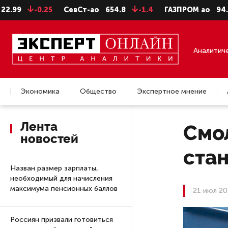
-0.25
СевСт-ао
654.8
-1.4
ГАЗПРОМ ао
94.06
-0.
Аналитич
Экономика
Общество
Экспертное мнение
Недвижимость
Лента
Смо
новостей
стан
Назван размер зарплаты,
необходимый для начисления
максимума пенсионных баллов
21 июл 20
Россиян призвали готовиться