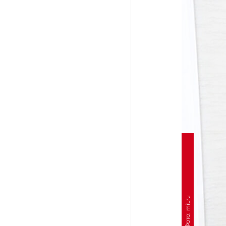
На выборах в Госдуму «Единая
Россия» будет первой
в бюллетене
В Петербурге на торги
выставили «Вечера на хуторе
близ Диканьки»
До конца года в Мурманской
области установят системы
для борьбы с обледенением
на энергосетях
Экс-полицейского
подозревают в убийстве
Фото: mil.ru
знакомого в Петербурге 2 года
назад