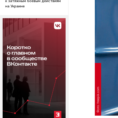
к затяжным боевым действиям
на Украине
Фото: freepik.com