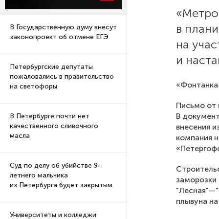
«Метро
в план
В Государственную думу внесут
законопроект об отмене ЕГЭ
на уча
и наста
Петербургские депутаты
пожаловались в правительство
«Фонтанка»
на светофоры
Письмо от 
В документ
В Петербурге почти нет
качественного сливочного
внесения и
масла
компания н
«Петергофс
Суд по делу об убийстве 9-
Строительс
летнего мальчика
заморозки 
из Петербурга будет закрытым
"Лесная"—"
плывуна на
Университеты и колледжи