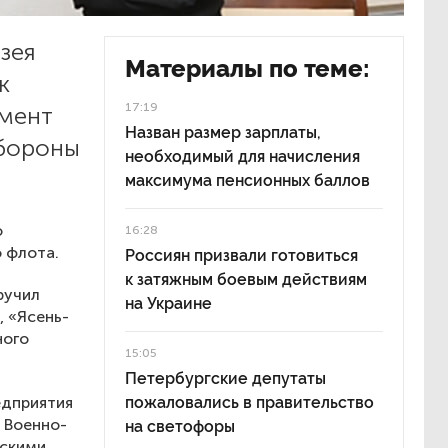
зея
Материалы по теме:
к
17:19
амент
Назван размер зарплаты,
бороны
необходимый для начисления
максимума пенсионных баллов
ю
16:28
 флота.
Россиян призвали готовиться
к затяжным боевым действиям
ручил
на Украине
 «Ясень-
ного
15:05
Петербургские депутаты
едприятия
пожаловались в правительство
 Военно-
на светофоры
нскими