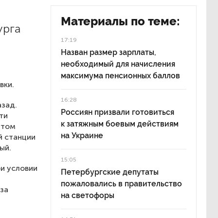
Материалы по теме:
урга
17:19
и
Назван размер зарплаты,
необходимый для начисления
максимума пенсионных баллов
вки.
16:28
азад.
Россиян призвали готовиться
ти
к затяжным боевым действиям
этом
на Украине
й станции
ый.
15:05
и условии
Петербургские депутаты
пожаловались в правительство
-за
на светофоры