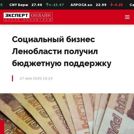
CNY Бирж
27.46
+-15.47
АЛРОСА ао
22.99
-0.25
Сев
Социальный бизнес
Ленобласти получил
бюджетную поддержку
27 июл 2020 16:19