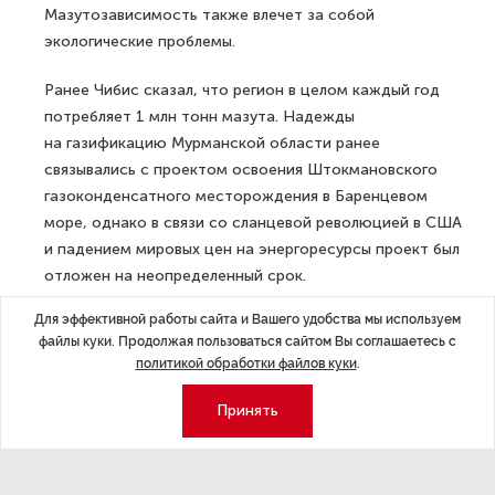
Мазутозависимость также влечет за собой
экологические проблемы.
Ранее Чибис сказал, что регион в целом каждый год
потребляет 1 млн тонн мазута. Надежды
на газификацию Мурманской области ранее
связывались с проектом освоения Штокмановского
газоконденсатного месторождения в Баренцевом
море, однако в связи со сланцевой революцией в США
и падением мировых цен на энергоресурсы проект был
отложен на неопределенный срок.
Для эффективной работы сайта и Вашего удобства мы используем
Ранее
сообщалось
, что в Мурманской области
файлы куки. Продолжая пользоваться сайтом Вы соглашаетесь с
появилась «Столица Арктики».
политикой обработки файлов куки
.
ДАЛЕЕ
Принять
Эрмитаж после открытия принимает
по 1,7 тыс. человек в день