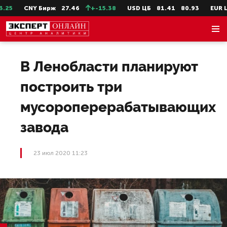
5
CNY Бирж
27.46
+-15.38
USD ЦБ
81.41
80.93
EUR ЦБ
В Ленобласти планируют
построить три
мусороперерабатывающих
завода
23 июл 2020 11:23