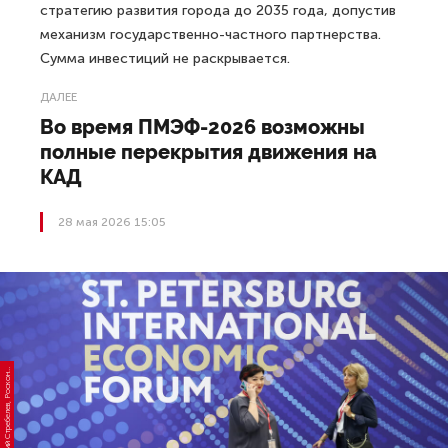
стратегию развития города до 2035 года, допустив
механизм государственно-частного партнерства.
Сумма инвестиций не раскрывается.
ДАЛЕЕ
Во время ПМЭФ-2026 возможны
полные перекрытия движения на
КАД
28 мая 2026 15:05
о
т
о:
А
н
а
т
о
л
и
й
С
т
р
е
б
е
л
е
в,
Р
о
с
к
о
г
е
с
Ф
р
с
н