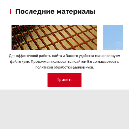
Последние материалы
Для эффективной работы сайта и Вашего удобства мы используем
файлы куки. Продолжая пользоваться сайтом Вы соглашаетесь с
политикой обработки файлов куки
.
Принять
ЭКОНОМИКА
,14:44
ОБЩЕСТВО
,1
Курс на растущую
Картина н
волатильность?
августа
ные
Министерство финансов РФ наращивает покупку
Рассказываем 
золота в резервы.
и мире, которы
августа — от т