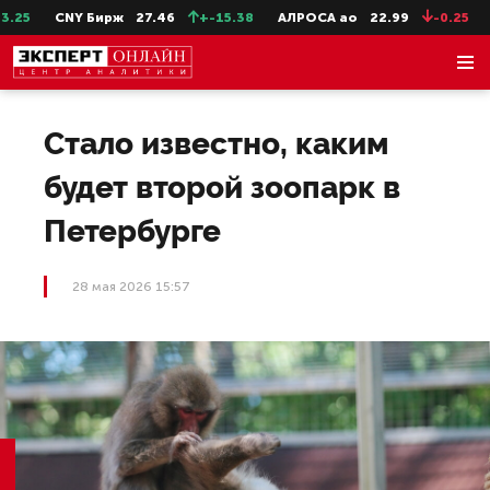
25
CNY Бирж
27.46
+-15.38
АЛРОСА ао
22.99
-0.25
С
Стало известно, каким
будет второй зоопарк в
Петербурге
28 мая 2026 15:57