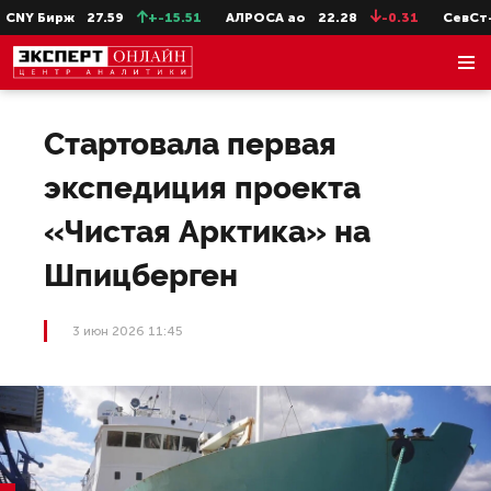
Y Бирж
27.59
+-15.51
АЛРОСА ао
22.28
-0.31
СевСт-ао
Стартовала первая
экспедиция проекта
«Чистая Арктика» на
Шпицберген
3 июн 2026 11:45