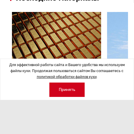
Для эффективной работы сайта и Вашего удобства мы используем
файлы куки. Продолжая пользоваться сайтом Вы соглашаетесь с
ЭКОНОМИКА
,Вчера 14:44
ОБЩЕСТВО
,В
политикой обработки файлов куки
.
Курс на растущую
Картина н
Принять
волатильность?
августа
ные
Министерство финансов РФ наращивает покупку
Рассказываем 
золота в резервы.
и мире, которы
августа — от т
строительства 