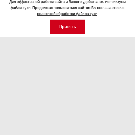
Для эффективной работы сайта и Вашего удобства мы используем
распространились на 650 га
файлы куки. Продолжая пользоваться сайтом Вы соглашаетесь с
политикой обработки файлов куки
.
Принять
Последние материалы
ЭКОНОМИКА
,7 авг 14:44
ОБЩЕСТВО
,7
Курс на растущую
Картина н
волатильность?
августа