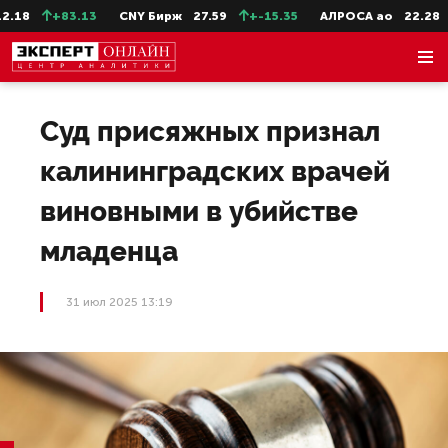
18
+83.13
CNY Бирж
27.59
+-15.35
АЛРОСА ао
22.28
-
Суд присяжных признал
калининградских врачей
виновными в убийстве
младенца
31 июл 2025 13:19