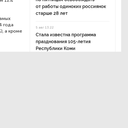
ам 12%
от работы одиноких россиянок
старше 28 лет
самых
4 года
5 авг 13:22
), а кроме
Стала известна программа
празднования 105-летия
Республики Коми
 —
). Более
х ключевой
ктивностью
ом
рия
ия