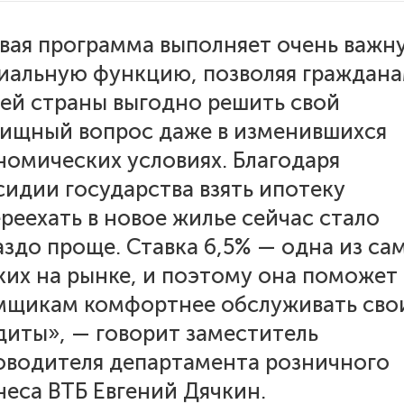
вая программа выполняет очень важн
иальную функцию, позволяя граждан
ей страны выгодно решить свой
ищный вопрос даже в изменившихся
номических условиях. Благодаря
сидии государства взять ипотеку
ереехать в новое жилье сейчас стало
аздо проще. Ставка 6,5% — одна из са
ких на рынке, и поэтому она поможет
мщикам комфортнее обслуживать сво
диты», — говорит заместитель
оводителя департамента розничного
неса ВТБ Евгений Дячкин.