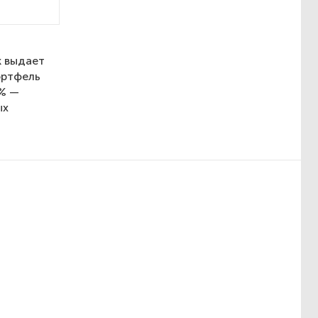
к выдает
ортфель
5% —
ых