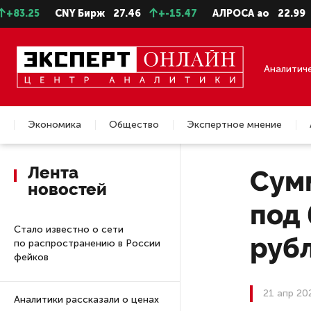
CNY Бирж
27.46
+-15.47
АЛРОСА ао
22.99
+-0.1
Аналитич
Экономика
Общество
Экспертное мнение
Недвижимость
Лента
Сум
новостей
под 
Стало известно о сети
руб
по распространению в России
фейков
21 апр 20
Аналитики рассказали о ценах