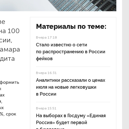
ме
Материалы по теме:
на 100
Вчера 17:18
сии,
Стало известно о сети
Самара
по распространению в России
едита
фейков
Вчера 16:31
Аналитики рассказали о ценах
оформить
июля на новые легковушки
ы
в России
ах
,
ых
Вчера 15:51
%, срок
На выборах в Госдуму «Единая
Россия» будет первой