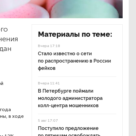
го
Материалы по теме:
нения
Вчера 17:18
дан
Стало известно о сети
по распространению в России
фейков
ой
Вчера 11:41
В Петербурге поймали
молодого администратора
колл-центра мошенников
 года
ны, в ходе
5 авг 17:07
Поступило предложение
по пятницам освобождать