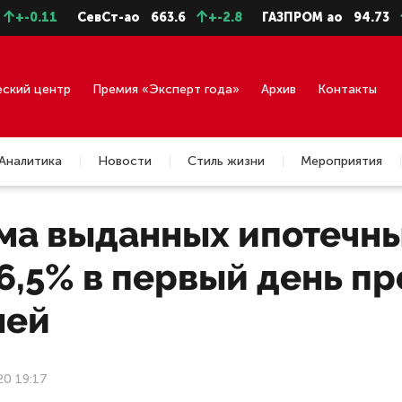
1
СевСт-ао
663.6
+-2.8
ГАЗПРОМ ао
94.73
+-0.43
еский центр
Премия «Эксперт года»
Архив
Контакты
Аналитика
Новости
Стиль жизни
Мероприятия
ма выданных ипотечны
6,5% в первый день п
лей
20 19:17