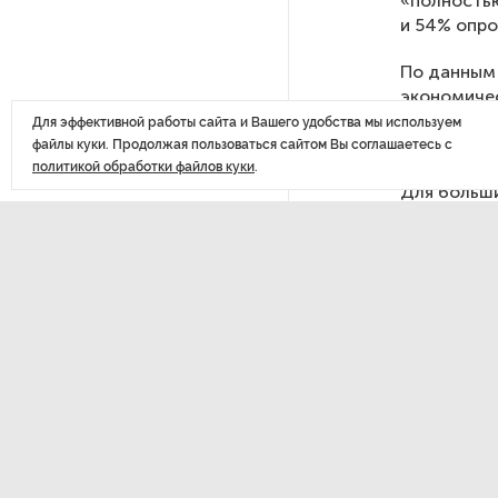
«полность
и 54% опр
Россия может столкнуться
с непрогнозируемыми ЧС
По данным
экономичес
(69%), милл
Для эффективной работы сайта и Вашего удобства мы используем
Качество дорог Петербурга
того, и у р
файлы куки. Продолжая пользоваться сайтом Вы соглашаетесь с
и Ленобласти оценили
политикой обработки файлов куки
.
эксперты
Для больши
основывает
на знании 
ПМГФ в 2026 году не будет
трети опро
характерис
Стало известно о ритуальном
лекарства (
«железном правиле»
в администрации Петербурга
Шесть росс
отечествен
В мурманских поликлиниках
По мнению
решили проблему очередей
Морозова, 
к узким специалистам
способство