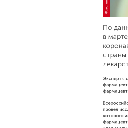
похитителей подростка,
требовавших за него выкуп
По дан
На петербургских АЗС сняли
большинство ограничений
в марте
корона
В Госдуме рассказали, что
страны
ждет Европу при ядерной
лекарс
войне
Эксперты о
В «СТГТ» состоялся «День
фармацевти
семьи» — праздник,
фармацевти
объединяющий поколения
Всероссийс
провел исс
Проект строительства
которого и
небоскреба «Лахта Центр 2»
в Петербурге одобрили
фармацевти