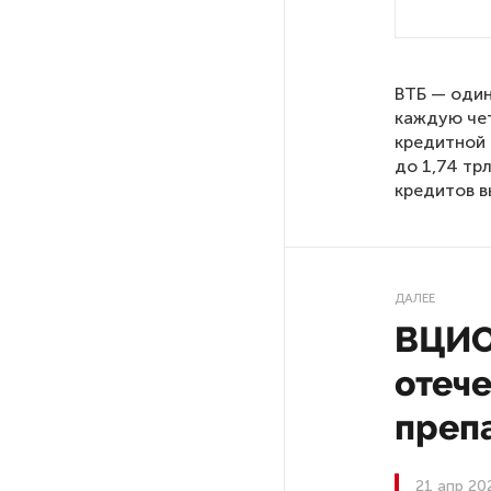
После атаки ВСУ в Самарской
области склад Wildberries почти
ВТБ — один
полностью сгорел
каждую чет
кредитной 
На заправках «Газпромнефти»
до 1,74 тр
в Петербурге и Ленобласти
кредитов в
больше нет лимитов на топливо
По решению Путина в России
будут мониторить цены
ДАЛЕЕ
на продукты
ВЦИО
отеч
Власти Петербурга заявили
о «скоординированных атаках»
преп
на аккаунты депутатов
21 апр 20