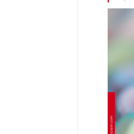
Стала известна программа
празднования 105-летия
Республики Коми
Путин провел совещание
с руководством
Минобороны РФ: главные
заявления президента
В Мурманской области создали
приложение для фиксации
инвазионных растений
Петербуржца будут судить
за попытку вынести
из магазина 47 плиток
шоколада
Фото: unsplash.com
В Петербурге осудили