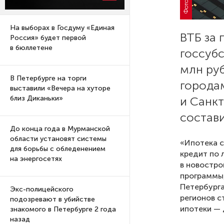
На выборах в Госдуму «Единая
ВТБ за
Россия» будет первой
в бюллетене
госсуб
млн руб
В Петербурге на торги
города
выставили «Вечера на хуторе
и Санкт
близ Диканьки»
состави
До конца года в Мурманской
области установят системы
«Ипотека с
для борьбы с обледенением
кредит по 
на энергосетях
в новостро
программы,
Петербурга
Экс-полицейского
регионов с
подозревают в убийстве
ипотеки — 
знакомого в Петербурге 2 года
назад