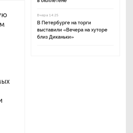
в бюллетене
ую
Вчера 14:25
ам
В Петербурге на торги
выставили «Вечера на хуторе
близ Диканьки»
мых
и