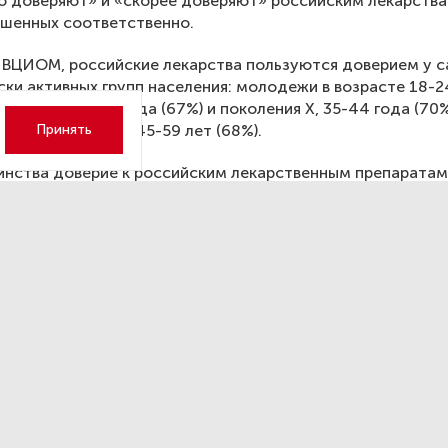
ю доверяют» и «скорее доверяют» российским лекарств
ошенных соответственно.
 ВЦИОМ, российские лекарства пользуются доверием у 
ки активных групп населения: молодежи в возрасте 18-2
ениалов, 25-34 года (67%) и поколения Х, 35-44 года (70%
оссиян в возрасте 45-59 лет (68%).
Принять
нства доверие к российским лекарственным препаратам
ся на личном опыте (70%), примерно у четверти россиян
врачей (26%), у каждого пятого — на мнении знакомых (21%
шенных (38%) заявили, что мнение врача является для ни
тикой, влияющей на доверие к препарату, наряду с эффе
36%).
иян из десяти (61%) готовы принимать назначенные врач
ные лекарства.
 президента биотехнологической компании BIOCAD Дмит
росту популярности лекарств российского происхожден
вали сразу несколько факторов.