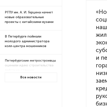
«Но
РГПУ им. А. И. Герцена начнет
новые образовательные
соц
проекты с китайскими вузами
наш
жил
В Петербурге поймали
эко
молодого администратора
колл-центра мошенников
суб
и п
Петербургские метростроевцы
гор
оценили идею строительства
лифта на станции
низ
«Театральная»
Все новости
зае
кре
Поступило предложение
по пятницам освобождать
рук
от работы одиноких россиянок
биз
старше 28 лет