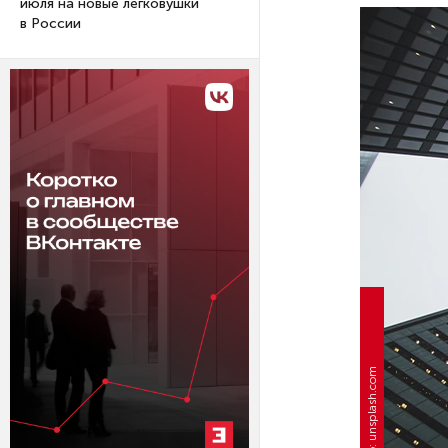
июля на новые легковушки
в России
Фото: unsplash.com