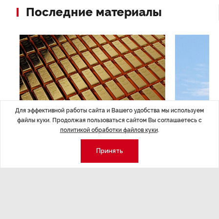
Последние материалы
Для эффективной работы сайта и Вашего удобства мы используем
файлы куки. Продолжая пользоваться сайтом Вы соглашаетесь с
политикой обработки файлов куки
.
ЭКОНОМИКА
,7 авг 14:44
ОБЩЕСТВО
,7
Курс на растущую
Картина н
Принять
волатильность?
августа
ные
Министерство финансов РФ наращивает покупку
Рассказываем 
золота в резервы.
и мире, которы
августа — от т
строительства 