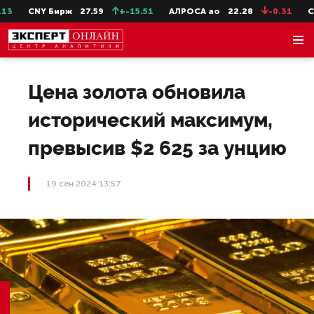
CNY Бирж
27.59
+-15.51
АЛРОСА ао
22.28
-0.31
Сев
Цена золота обновила
исторический максимум,
превысив $2 625 за унцию
19 сен 2024 13:57