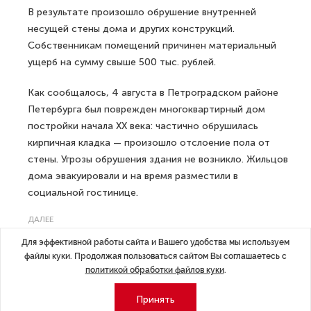
В результате произошло обрушение внутренней
несущей стены дома и других конструкций.
Собственникам помещений причинен материальный
ущерб на сумму свыше 500 тыс. рублей.
Как сообщалось, 4 августа в Петроградском районе
Петербурга был поврежден многоквартирный дом
постройки начала ХХ века: частично обрушилась
кирпичная кладка — произошло отслоение пола от
стены. Угрозы обрушения здания не возникло. Жильцов
дома эвакуировали и на время разместили в
социальной гостинице.
ДАЛЕЕ
В США оценили вторжение ВСУ в
Для эффективной работы сайта и Вашего удобства мы используем
Курскую область
файлы куки. Продолжая пользоваться сайтом Вы соглашаетесь с
политикой обработки файлов куки
.
Принять