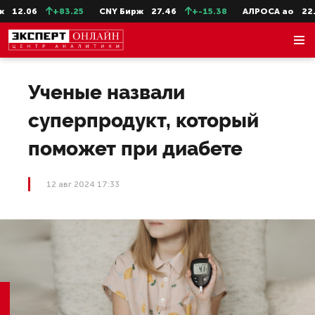
12.06
+83.25
CNY Бирж
27.46
+-15.38
АЛРОСА ао
22.99
Ученые назвали
суперпродукт, который
поможет при диабете
12 авг 2024 17:33