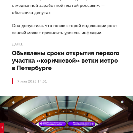
с медианной заработной платой россиян», —
объяснила депутат.
Она допустила, что после второй индексации рост
пенсий может превысить уровень инфляции.
ДАЛЕЕ
Объявлены сроки открытия первого
участка «коричневой» ветки метро
в Петербурге
7 мая 2025 14:51
Ф
C
s