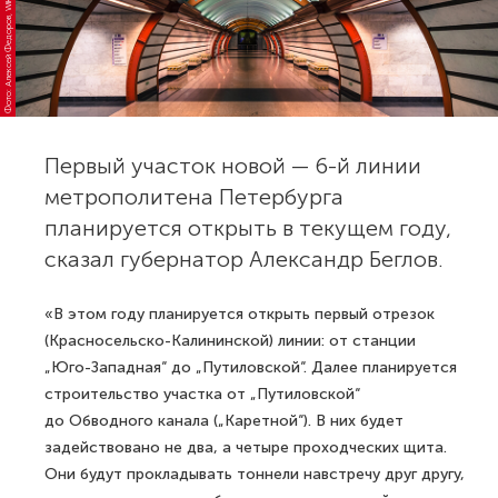
о
т
о:
А
л
е
к
с
е
й
Ф
е
д
о
р
о
в,
Wi
ki
m
e
di
o
m
m
o
n
a
Первый участок новой — 6-й линии
метрополитена Петербурга
планируется открыть в текущем году,
сказал губернатор Александр Беглов.
«В этом году планируется открыть первый отрезок
(Красносельско-Калининской) линии: от станции
„Юго-Западная“ до „Путиловской“. Далее планируется
строительство участка от „Путиловской“
до Обводного канала („Каретной“). В них будет
задействовано не два, а четыре проходческих щита.
Они будут прокладывать тоннели навстречу друг другу,