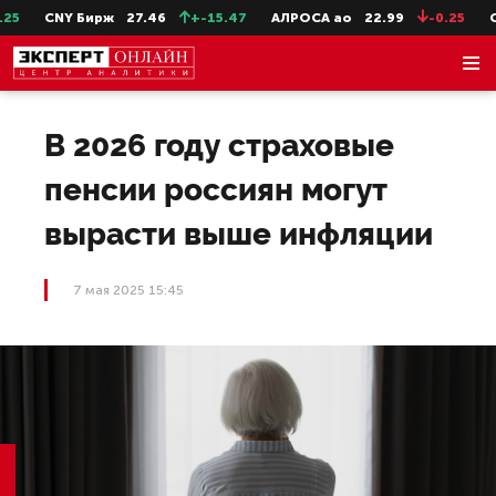
5
CNY Бирж
27.46
+-15.47
АЛРОСА ао
22.99
-0.25
Се
В 2026 году страховые
пенсии россиян могут
вырасти выше инфляции
7 мая 2025 15:45