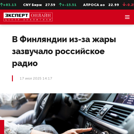
+83.13
CNY Бирж
27.59
+-15.51
АЛРОСА ао
22.99
-0.25
В Финляндии из-за жары
зазвучало российское
радио
17 июл 2025 14:17