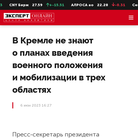
CNY Бирж
27.59
+-15.51
АЛРОСА ао
22.28
-0.31
СевС
В Кремле не знают
о планах введения
военного положения
и мобилизации в трех
областях
6 июн 2023 16:27
Пресс-секретарь президента