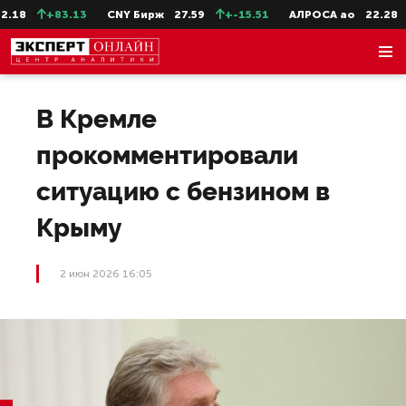
18
+83.13
CNY Бирж
27.59
+-15.51
АЛРОСА ао
22.28
В Кремле
прокомментировали
ситуацию с бензином в
Крыму
2 июн 2026 16:05