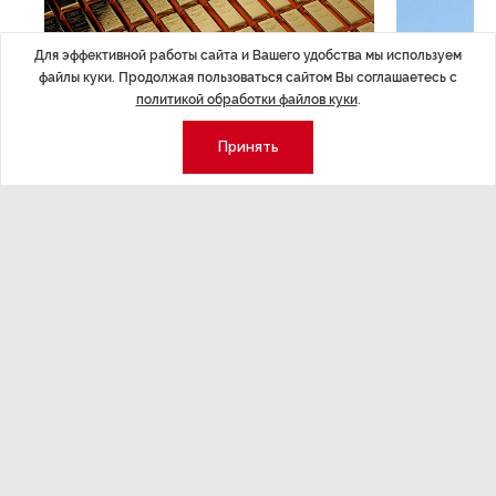
Для эффективной работы сайта и Вашего удобства мы используем
файлы куки. Продолжая пользоваться сайтом Вы соглашаетесь с
политикой обработки файлов куки
.
Принять
ЭКОНОМИКА
,Вчера 14:44
ОБЩЕСТВО
,В
Курс на растущую
Картина н
волатильность?
августа
ные
Министерство финансов РФ наращивает покупку
Рассказываем 
золота в резервы.
и мире, которы
августа — от т
строительства 