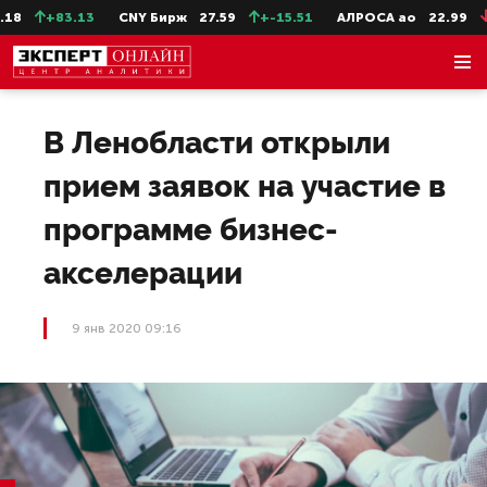
8
+83.13
CNY Бирж
27.59
+-15.51
АЛРОСА ао
22.99
-0
В Ленобласти открыли
прием заявок на участие в
программе бизнес-
акселерации
9 янв 2020 09:16