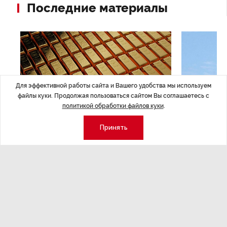
Последние материалы
Для эффективной работы сайта и Вашего удобства мы используем
файлы куки. Продолжая пользоваться сайтом Вы соглашаетесь с
политикой обработки файлов куки
.
Принять
ЭКОНОМИКА
,Вчера 14:44
ОБЩЕСТВО
,В
Курс на растущую
Картина н
волатильность?
августа
ные
Министерство финансов РФ наращивает покупку
Рассказываем 
золота в резервы.
и мире, которы
августа — от т
строительства 