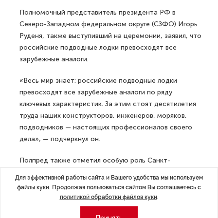
Полномочный представитель президента РФ в
Северо-Западном федеральном округе (СЗФО) Игорь
Руденя, также выступивший на церемонии, заявил, что
российские подводные лодки превосходят все
зарубежные аналоги.
«Весь мир знает: российские подводные лодки
превосходят все зарубежные аналоги по ряду
ключевых характеристик. За этим стоят десятилетия
труда наших конструкторов, инженеров, моряков,
подводников — настоящих профессионалов своего
дела», — подчеркнул он.
Полпред также отметил особую роль Санкт-
Петербурга в становлении и развитии отечественного
Для эффективной работы сайта и Вашего удобства мы используем
флота.
файлы куки. Продолжая пользоваться сайтом Вы соглашаетесь с
политикой обработки файлов куки
.
«Судьба города с первых дней неразрывно связана со
славой нашего русского флота, который известен
Принять