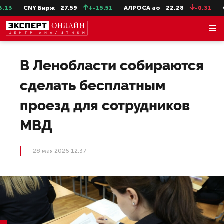
3
CNY Бирж
27.59
+-15.51
АЛРОСА ао
22.28
-0.31
Сев
В Ленобласти собираются
сделать бесплатным
проезд для сотрудников
МВД
28 мая 2026 12:37