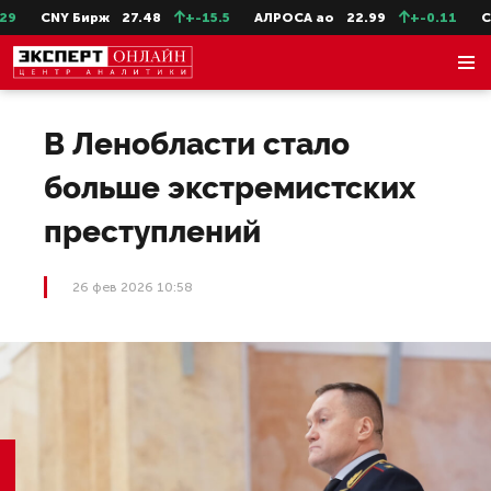
CNY Бирж
27.48
+-15.5
АЛРОСА ао
22.99
+-0.11
Сев
В Ленобласти стало
больше экстремистских
преступлений
26 фев 2026 10:58