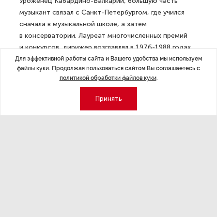
Уроженец Кабардино-Балкарии, большую часть
музыкант связал с Санкт-Петербургом, где учился
сначала в музыкальной школе, а затем
в консерватории. Лауреат многочисленных премий
и конкурсов, дирижер возглавлял в 1976-1988 годах
оркестр Мариинского театра (на тот момент
Для эффективной работы сайта и Вашего удобства мы используем
файлы куки. Продолжая пользоваться сайтом Вы соглашаетесь с
Ленинградского театра оперы и балета имени С.М.
политикой обработки файлов куки
.
Кирова), а затем — практически до самой смерти —
симфонический оркестр Ленинградской (Санкт-
Принять
Петербургской) филармонии.
ДАЛЕЕ
В Мурманской области
отреагировали на новости
о выплатах к годовщине СВО
Последние материалы