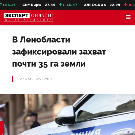
83.25
CNY Бирж
27.46
+-15.47
АЛРОСА ао
22.99
-0.25
В Ленобласти
зафиксировали захват
почти 35 га земли
27 ноя 2025 12:09