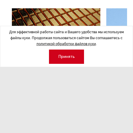
Для эффективной работы сайта и Вашего удобства мы используем
файлы куки. Продолжая пользоваться сайтом Вы соглашаетесь с
политикой обработки файлов куки
.
Принять
ЭКОНОМИКА
,7 авг 14:44
ОБЩЕСТВО
,7
Курс на растущую
Картина н
волатильность?
августа
ные
Министерство финансов РФ наращивает покупку
Рассказываем 
золота в резервы.
и мире, которы
августа — от т
строительства 