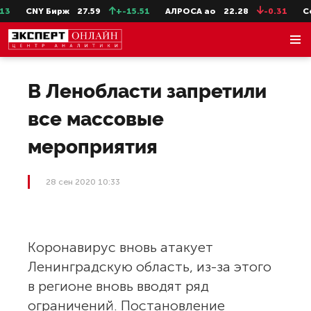
3
CNY Бирж
27.59
+-15.51
АЛРОСА ао
22.28
-0.31
Сев
В Ленобласти запретили
все массовые
мероприятия
28 сен 2020 10:33
Коронавирус вновь атакует
Ленинградскую область, из-за этого
в регионе вновь вводят ряд
ограничений. Постановление