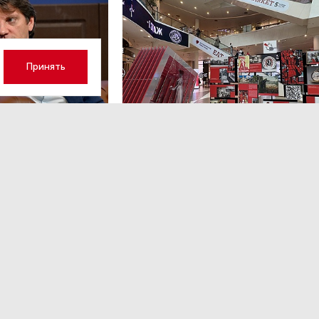
Принять
рбургская полиция проводи
ерку после избиения актри
шенко