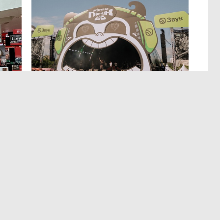
4 авг 15:57
Россия может столкнуться
с непрогнозируемыми ЧС
т
сы