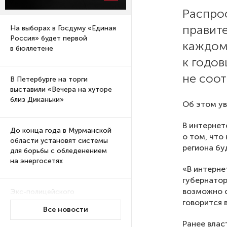
Распро
правит
На выборах в Госдуму «Единая
Россия» будет первой
каждом
в бюллетене
к годо
не соот
В Петербурге на торги
выставили «Вечера на хуторе
близ Диканьки»
Об этом ув
В интернет
До конца года в Мурманской
о том, что
области установят системы
региона бу
для борьбы с обледенением
на энергосетях
«В интерне
губернатор
возможно с
Экс-полицейского
говорится 
подозревают в убийстве
Все новости
знакомого в Петербурге 2 года
назад
Ранее влас