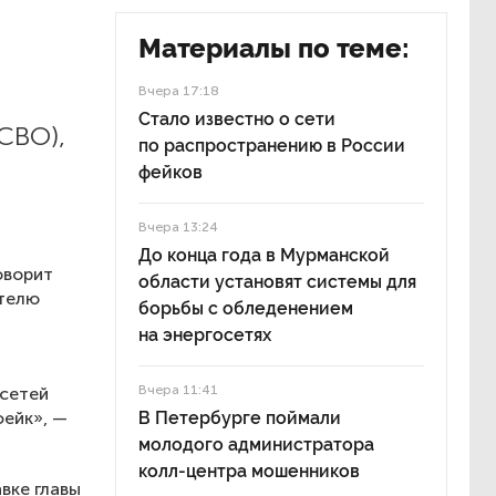
Материалы по теме:
Вчера 17:18
Стало известно о сети
СВО),
по распространению в России
фейков
Вчера 13:24
До конца года в Мурманской
оворит
области установят системы для
ителю
борьбы с обледенением
на энергосетях
Вчера 11:41
осетей
фейк», —
В Петербурге поймали
молодого администратора
колл-центра мошенников
вке главы