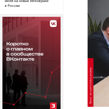
июля на новые легковушки
в России
Фото: vk.com/chibis.andrey