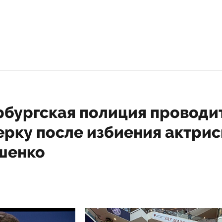
и Великобритании и Франции передать
ому режиму ядерные технологии для с
раничат с безумием.
ку дал в разговоре с изданием «Вести» пресс-секретарь
 России Дмитрий Песков.
ечь может идти о таких граничащих с безумием шагах, это
ень серьезная», — указал он.
ции Службы внешней разведки России (СВР РФ), в Лондо
отят укрепить переговорную позицию Киева, гарантирова
у него «сверх-оружия», например, ядерной или грязной б
а СВР, Франция и Великобритания работают над скрытой
мплектующих и технологий, среди которых французская
тная боевая часть TN75 от баллистической ракеты подл