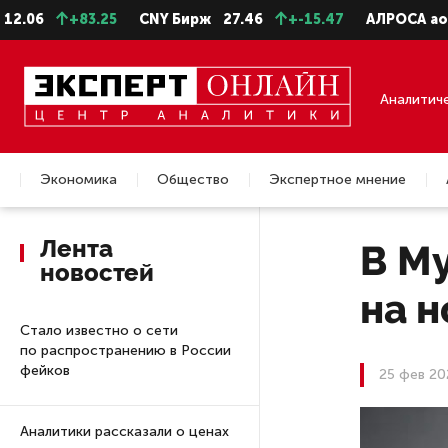
+83.25
CNY Бирж
27.46
+-15.47
АЛРОСА ао
22.9
Аналитич
Экономика
Общество
Экспертное мнение
Недвижимость
Лента
В М
новостей
на н
Стало известно о сети
по распространению в России
фейков
25 фев 20
Аналитики рассказали о ценах