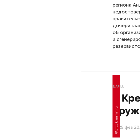
региона Ан
недостове
РГПУ им. А. И. Герцена начнет
правительс
новые образовательные
дочери гла
проекты с китайскими вузами
об организ
и сгенерир
резервисто
В Петербурге поймали
молодого администратора
колл-центра мошенников
Петербургские метростроевцы
оценили идею строительства
ДАЛЕЕ
лифта на станции
В Кр
«Театральная»
оруж
Поступило предложение
по пятницам освобождать
25 фев 20
от работы одиноких россиянок
старше 28 лет