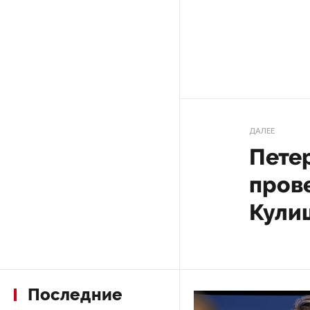
Стала известна программа
празднования 105-летия
Республики Коми
Попытк
киевск
Путин провел совещание
бомбы г
с руководством
Минобороны РФ: главные
заявления президента
Такую оцен
президента
В Мурманской области создали
«То, что р
приложение для фиксации
новость оч
инвазионных растений
По информа
и Париже х
Петербуржца будут судить
появление 
за попытку вынести
из магазина 47 плиток
шоколада
Как указал
Украине ко
малогабари
В Петербурге осудили