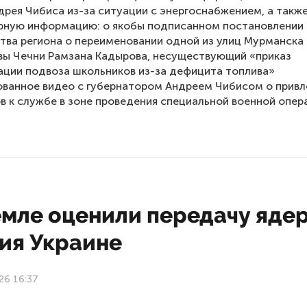
дрея Чибиса из-за ситуации с энергоснабжением, а такж
рную информацию: о якобы подписанном постановлении
тва региона о переименовании одной из улиц Мурманска 
вы Чечни Рамзана Кадырова, несуществующий «приказ
ации подвоза школьников из-за дефицита топлива»
ованное видео с губернатором Андреем Чибисом о прив
в к службе в зоне проведения специальной военной опер
емле оценили передачу яде
ия Украине
26 16:37