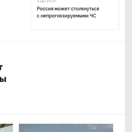
Материалы по теме:
оздания
Вчера 17:18
Стало известно о сети
по распространению в России
фейков
, конечно,
Вчера 13:24
До конца года в Мурманской
области установят системы для
не
борьбы с обледенением
в
на энергосетях
омбы.
4 авг 17:19
 передачей
В Госдуме рассказали, что ждет
одок М51.
Европу при ядерной войне