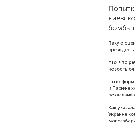
После атаки ВСУ в Самарской
области склад Wildberries почти
полностью сгорел
На заправках «Газпромнефти»
в Петербурге и Ленобласти
больше нет лимитов на топливо
По решению Путина в России
будут мониторить цены
на продукты
Власти Петербурга заявили
о «скоординированных атаках»
Фото: kremlin.ru
на аккаунты депутатов