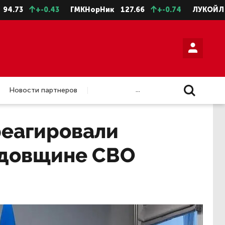
+-0.43
ГМКНорНик
127.66
+-0.74
ЛУКОЙЛ
4588
...
Новости партнеров
реагировали
годовщине СВО