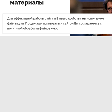
похитителей подростка,
требовавших за него выкуп
Для эффективной работы сайта и Вашего удобства мы используем
файлы куки. Продолжая пользоваться сайтом Вы соглашаетесь с
На петербургских АЗС сняли
политикой обработки файлов куки
.
большинство ограничений
В Госдуме рассказали, что
ждет Европу при ядерной
войне
ДАЛЕЕ
Пете
В «СТГТ» состоялся «День
пров
семьи» — праздник,
объединяющий поколения
Кули
Проект строительства
небоскреба «Лахта Центр 2»
в Петербурге одобрили