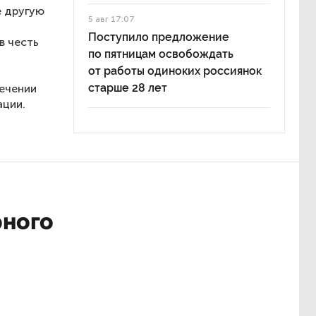
е другую
5 авг 17:07
Поступило предложение
в честь
по пятницам освобождать
от работы одиноких россиянок
старше 28 лет
лечении
ации.
рного