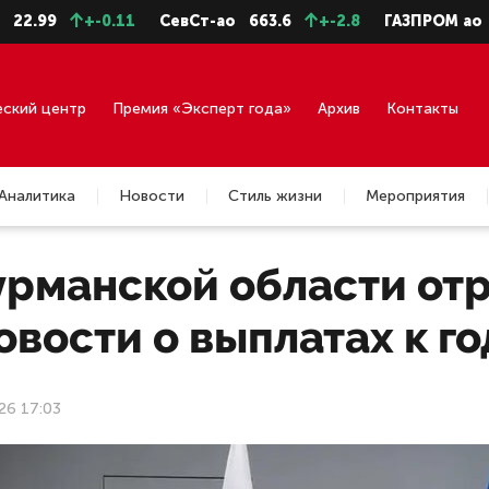
9
+-0.11
СевСт-ао
663.6
+-2.8
ГАЗПРОМ ао
94.73
еский центр
Премия «Эксперт года»
Архив
Контакты
Аналитика
Новости
Стиль жизни
Мероприятия
урманской области от
овости о выплатах к 
26 17:03