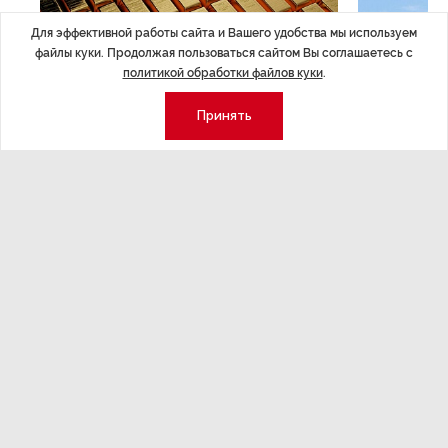
Для эффективной работы сайта и Вашего удобства мы используем
файлы куки. Продолжая пользоваться сайтом Вы соглашаетесь с
политикой обработки файлов куки
.
Принять
ЭКОНОМИКА
,7 авг 14:44
ОБЩЕСТВО
,7
Курс на растущую
Картина н
волатильность?
августа
ные
Министерство финансов РФ наращивает покупку
Рассказываем 
золота в резервы.
и мире, которы
августа — от т
строительства 