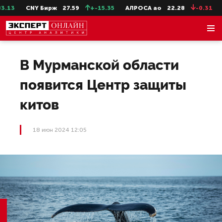
13
CNY Бирж
27.59
+-15.35
АЛРОСА ао
22.28
-0.31
Се
В Мурманской области
появится Центр защиты
китов
18 июн 2024 12:05