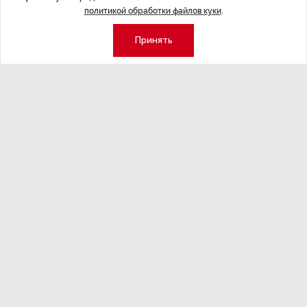
Курс на растущую
Картина н
политикой обработки файлов куки
.
волатильность?
августа
Принять
ные
Министерство финансов РФ наращивает покупку
Рассказываем 
золота в резервы.
и мире, которы
августа — от т
строительства 
Экономика
Стиль жизни
Общество
Мероприятия
Экспертное мнение
Новости партнеров
Аналитика
Недвижимость
Премия «Эксперт года»