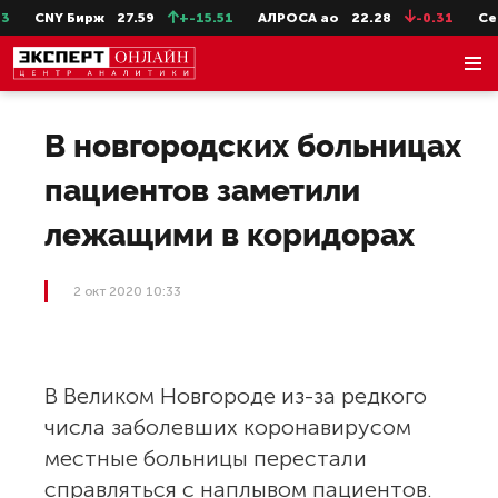
CNY Бирж
27.59
+-15.51
АЛРОСА ао
22.28
-0.31
СевС
В новгородских больницах
пациентов заметили
лежащими в коридорах
2 окт 2020 10:33
В Великом Новгороде из-за редкого
числа заболевших коронавирусом
местные больницы перестали
справляться с наплывом пациентов.