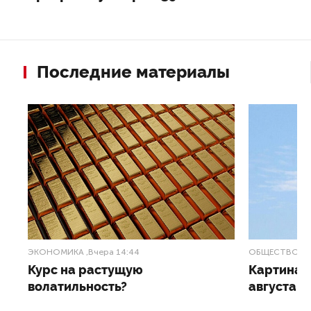
Последние материалы
ЭКОНОМИКА
,Вчера 14:44
ОБЩЕСТВО
,В
Курс на растущую
Картина н
волатильность?
августа