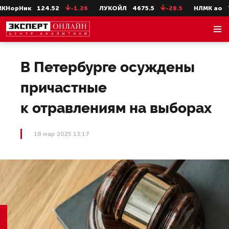
орНик
124.52
-1.26
ЛУКОЙЛ
4675.5
-28.5
НЛМК ао
72.
В Петербурге осуждены
причастные
к отравлениям на выборах
18 мар 2025 13:17