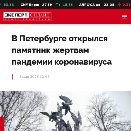
3.13
CNY Бирж
27.59
+-15.35
АЛРОСА ао
22.28
-0.31
В Петербурге открылся
памятник жертвам
пандемии коронавируса
2 мар 2026 12:44