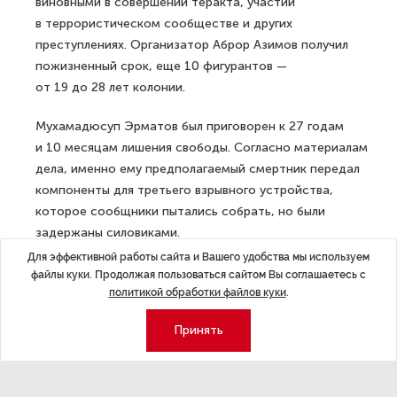
виновными в совершении теракта, участии
в террористическом сообществе и других
преступлениях. Организатор Аброр Азимов получил
пожизненный срок, еще 10 фигурантов —
от 19 до 28 лет колонии.
Мухамадюсуп Эрматов был приговорен к 27 годам
и 10 месяцам лишения свободы. Согласно материалам
дела, именно ему предполагаемый смертник передал
компоненты для третьего взрывного устройства,
которое сообщники пытались собрать, но были
задержаны силовиками.
Для эффективной работы сайта и Вашего удобства мы используем
В ноябре 2025 года суд взыскал с осужденных
файлы куки. Продолжая пользоваться сайтом Вы соглашаетесь с
67 миллионов рублей по иску метрополитена. Никто
политикой обработки файлов куки
.
из фигурантов вину так и не признал.
Принять
ДАЛЕЕ
С 1 марта 2026 года изменятся