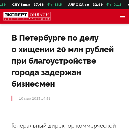
9
CNY Бирж
27.48
+-15.5
АЛРОСА ао
22.99
+-0.11
Се
В Петербурге по делу
о хищении 20 млн рублей
при благоустройстве
города задержан
бизнесмен
10 мар 2023 14:51
Генеральный директор коммерческой