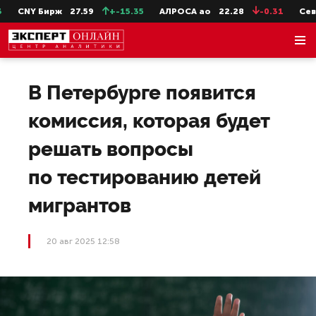
CNY Бирж
27.59
+-15.35
АЛРОСА ао
22.28
-0.31
СевСт
В Петербурге появится
комиссия, которая будет
решать вопросы
по тестированию детей
мигрантов
20 авг 2025 12:58