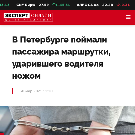
13
CNY Бирж
27.59
+-15.51
АЛРОСА ао
22.28
-0.31
С
В Петербурге поймали
пассажира маршрутки,
ударившего водителя
ножом
30 мар 2021 11:18