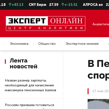
83.13
CNY Бирж
27.59
+-15.51
АЛРОСА ао
22.28
-
Аналитич
Экономика
Общество
Экспертное мнение
Недвижимость
Лента
В П
новостей
спо
Назван размер зарплаты,
необходимый для начисления
максимума пенсионных баллов
27 мая 20
Россиян призвали готовиться