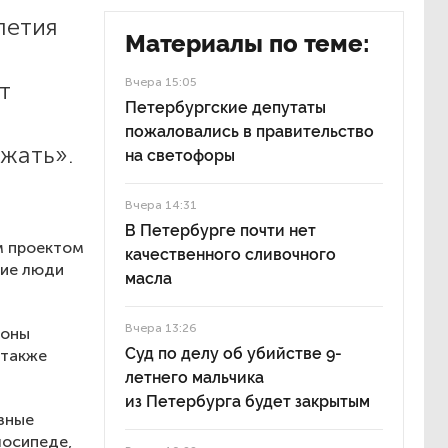
летия
Материалы по теме:
Вчера 15:05
т
Петербургские депутаты
пожаловались в правительство
жать».
на светофоры
Вчера 14:31
В Петербурге почти нет
м проектом
качественного сливочного
щие люди
масла
Вчера 13:26
ионы
Суд по делу об убийстве 9-
 также
летнего мальчика
из Петербурга будет закрытым
зные
лосипеде,