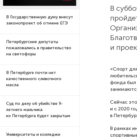
В суббо
пройде
В Государственную думу внесут
законопроект об отмене ЕГЭ
Органи
Благот
Петербургские депутаты
и прое
пожаловались в правительство
на светофоры
«Спорт для
В Петербурге почти нет
любительск
качественного сливочного
фонда был 
масла
занимаютс
Сейчас это
Суд по делу об убийстве 9-
и с 2020 г
летнего мальчика
в Петербур
из Петербурга будет закрытым
В рамках и
Университеты и колледжи
спортивные