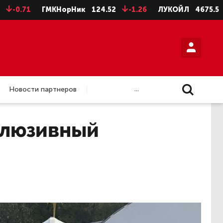
ГМКНорНик
124.52
-1.26
ЛУКОЙЛ
4675.5
-28.5
...
Новости партнеров
клюзивный