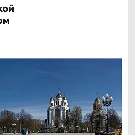
кой
ом