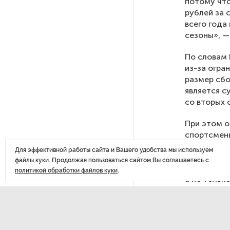
потому чт
рублей за 
После атаки ВСУ в Самарской
всего года
области склад Wildberries почти
сезоны», —
полностью сгорел
По словам 
из-за огра
На заправках «Газпромнефти»
размер сбо
в Петербурге и Ленобласти
является с
больше нет лимитов на топливо
со вторых 
При этом о
По решению Путина в России
спортсмены
будут мониторить цены
на продукты
перечень к
Для эффективной работы сайта и Вашего удобства мы используем
файлы куки. Продолжая пользоваться сайтом Вы соглашаетесь с
Курортный 
политикой обработки файлов куки
.
Власти Петербурга заявили
а не тольк
о «скоординированных атаках»
средства р
на аккаунты депутатов
Стала известна программа