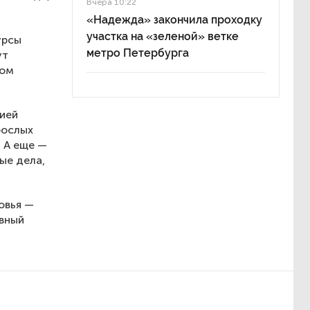
Вчера 10:22
«Надежда» закончила проходку
участка на «зеленой» ветке
урсы
метро Петербурга
ут
ном
сией
рослых
 А еще —
ые дела,
овья —
ивный