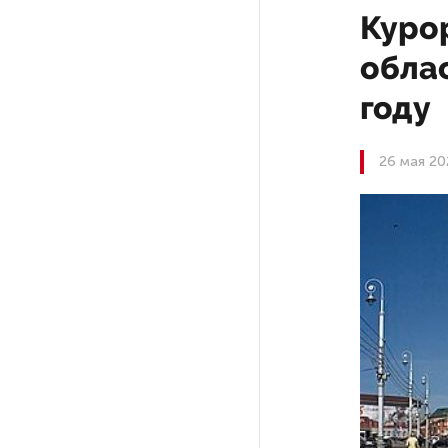
Куро
На выборах в Госдуму «Единая
облас
Россия» будет первой
в бюллетене
году
В Петербурге на торги
26 мая 20
выставили «Вечера на хуторе
близ Диканьки»
До конца года в Мурманской
области установят системы
для борьбы с обледенением
на энергосетях
Экс-полицейского
подозревают в убийстве
знакомого в Петербурге 2 года
назад