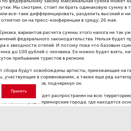
о по федеральному закону максимальная сумма может б
сутки. Мы смотрим, стоит ли брать одинаковую сумму в 
 или все-таки дифференцировать, разделить высокий и ни
 отметил он на пресс-конференции в среду, 26 мая.
Ермака, вариантов расчета суммы этого налога не так уж
ничений федерального законодательства. Нельзя будет п
ра к звездности отелей. И потому пока что базовым сц
умма до 100 рублей с человека. Ее можно будет взять, на
суток пребывания туристов в регионе.
т сбора будут освобождены артисты, приезжающие на г
, участвующие в соревнованиях, а также еще ряд катего
оторых еще не готов, подчеркнул он.
Принять
сбор, вероятно, будет распространен на всю территорию
о на Калининград и приморские города, где находятся ос
азмещения гостей.