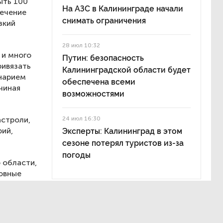
ыть 100
На АЗС в Калининграде начали
течение
снимать ограничения
зкий
28 июл 10:32
 и много
Путин: безопасность
ривязать
Калининградской области будет
енарием
обеспечена всеми
чиная
возможностями
астроли,
24 июл 16:30
рий,
Эксперты: Калининград в этом
сезоне потерял туристов из-за
погоды
 области,
новные