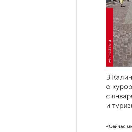
РГПУ им. А. И. Герцена начнет
новые образовательные
проекты с китайскими вузами
wikimedia.org
В Петербурге поймали
молодого администратора
колл-центра мошенников
Петербургские метростроевцы
В Калин
оценили идею строительства
лифта на станции
о курор
«Театральная»
с январ
и туриз
Поступило предложение
по пятницам освобождать
от работы одиноких россиянок
«Сейчас мы
старше 28 лет