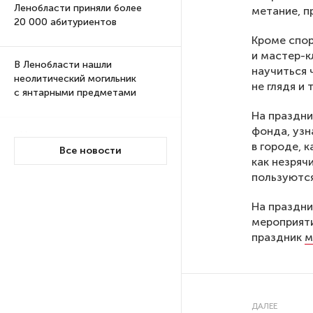
Ленобласти приняли более
метание, п
20 000 абитуриентов
Кроме спор
и мастер-к
В Ленобласти нашли
научиться 
неолитический могильник
не глядя и 
с янтарными предметами
На праздни
фонда, узн
«Надежда» закончила
в городе, 
проходку участка на «зеленой»
Все новости
как незряч
ветке метро Петербурга
пользуются
На праздни
Стало известно о сети
по распространению в России
мероприяти
фейков
праздник
м
Аналитики рассказали о ценах
июля на новые легковушки
в России
ДАЛЕЕ