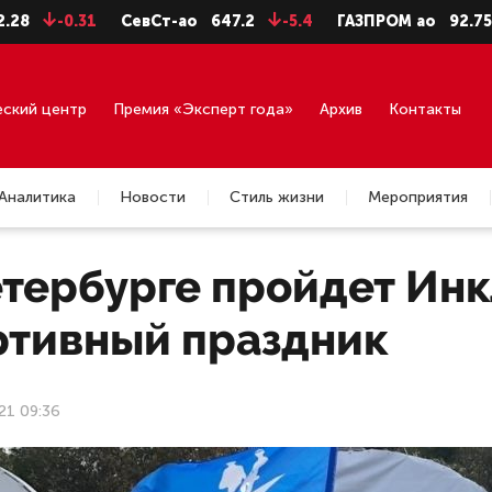
0.31
СевСт-ао
647.2
-5.4
ГАЗПРОМ ао
92.75
-0.71
еский центр
Премия «Эксперт года»
Архив
Контакты
Аналитика
Новости
Стиль жизни
Мероприятия
етербурге пройдет Ин
ртивный праздник
21 09:36