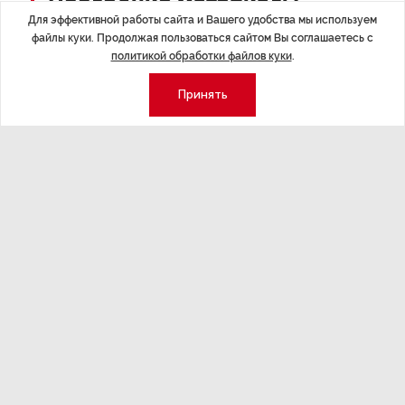
Последние материалы
Для эффективной работы сайта и Вашего удобства мы используем
файлы куки. Продолжая пользоваться сайтом Вы соглашаетесь с
политикой обработки файлов куки
.
Принять
ЭКОНОМИКА
,7 авг 14:44
ОБЩЕСТВО
,7
Курс на растущую
Картина н
волатильность?
августа
ные
Министерство финансов РФ наращивает покупку
Рассказываем 
золота в резервы.
и мире, которы
августа — от т
строительства 