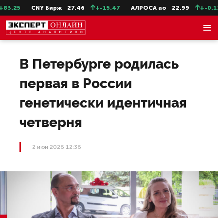
3.25
CNY Бирж
27.46
+-15.47
АЛРОСА ао
22.99
+-0.11
В Петербурге родилась
первая в России
генетически идентичная
четверня
2 июн 2026 12:36